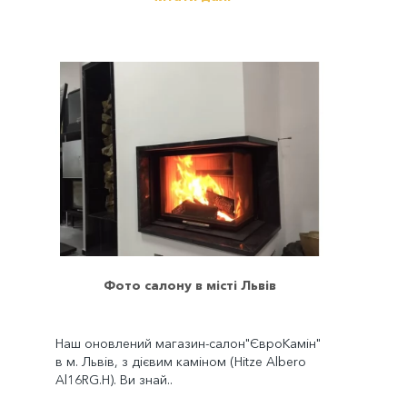
Фото салону в місті Львів
Наш оновлений магазин-салон"ЄвроКамін"
в м. Львів, з дієвим каміном (Hitze Albero
Al16RG.H). Ви знай..