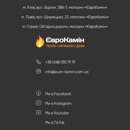
м. Київ, вул. Зодчих, 58А/1, магазин «ЄвроКамін»
м. Львів, вул. Щирецька, 23, магазин «ЄвроКамін»
м. Стрий, Обʼїздна дорога, магазин «ЄвроКамін»
+38 (068) 935 79 79
info@euro-kamin.com.ua
Ми в Facebook
Ми в Instagram
Ми в Youtube
Ми в TikTok