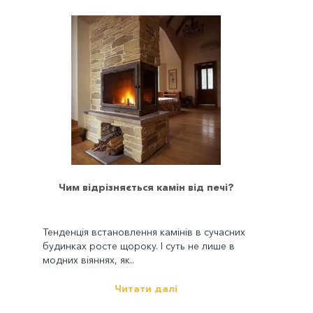
Чим відрізняється камін від печі?
Тенденція встановлення камінів в сучасних
будинках росте щороку. І суть не лише в
модних віяннях, як..
Читати далі