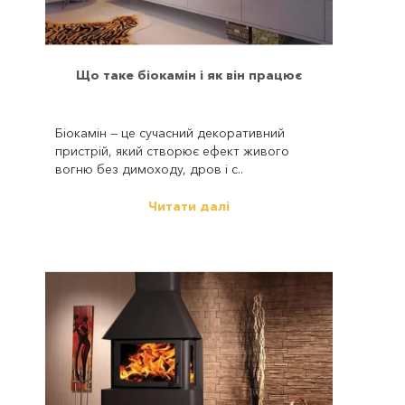
Що таке біокамін і як він працює
Біокамін — це сучасний декоративний
пристрій, який створює ефект живого
вогню без димоходу, дров і с..
Читати далі