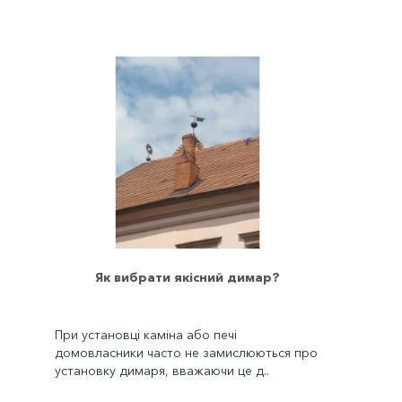
Як вибрати якісний димар?
При установці каміна або печі
домовласники часто не замислюються про
установку димаря, вважаючи це д..