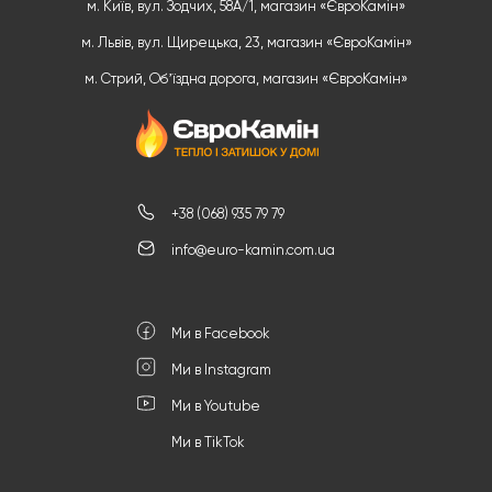
м. Київ, вул. Зодчих, 58А/1, магазин «ЄвроКамін»
м. Львів, вул. Щирецька, 23, магазин «ЄвроКамін»
м. Стрий, Обʼїздна дорога, магазин «ЄвроКамін»
+38 (068) 935 79 79
info@euro-kamin.com.ua
Ми в Facebook
Ми в Instagram
Ми в Youtube
Ми в TikTok