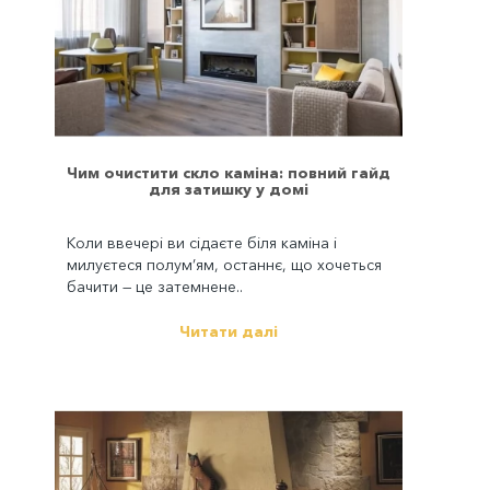
Чим очистити скло каміна: повний гайд
для затишку у домі
Коли ввечері ви сідаєте біля каміна і
милуєтеся полум’ям, останнє, що хочеться
бачити — це затемнене..
Читати далі