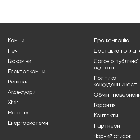
Каміни
Про компанію
Печі
Доставка і оплат
Біокаміни
Договір публічної
оферти
Електрокаміни
Політика
Решітки
конфіденційності
Аксесуари
Обмін і повернен
Хімія
Гарантія
Монтаж
Контакти
Енергосистеми
Партнери
Чорний список