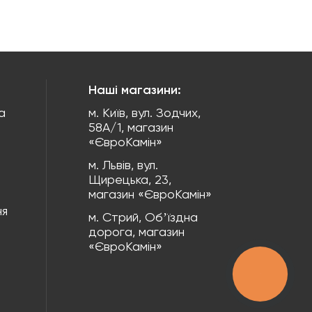
Наші магазини:
а
м. Київ, вул. Зодчих,
58А/1, магазин
«ЄвроКамін»
м. Львів, вул.
Щирецька, 23,
магазин «ЄвроКамін»
ня
м. Стрий, Обʼїздна
дорога, магазин
«ЄвроКамін»
КНОПКА
ЗВ'ЯЗКУ