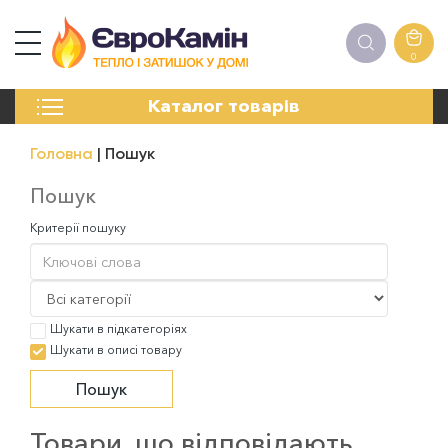
0
КАМІНИ
Каталог товарів
ПЕЧІ
БІОКАМІНИ
Головна
Пошук
ЕЛЕКТРОКАМІНИ
РЕШІТКИ
Пошук
АКСЕСУАРИ
Критерії пошуку
ХІМІЯ
МОНТАЖ
ЕНЕРГОСИСТЕМИ
Шукати в підкатегоріях
Шукати в описі товару
Товари, що відповідають