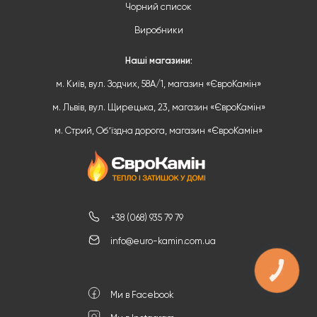
Чорний список
Виробники
Наші магазини:
м. Київ, вул. Зодчих, 58А/1, магазин «ЄвроКамін»
м. Львів, вул. Щирецька, 23, магазин «ЄвроКамін»
м. Стрий, Обʼїздна дорога, магазин «ЄвроКамін»
+38 (068) 935 79 79
info@euro-kamin.com.ua
КНОПКА
ЗВ'ЯЗКУ
Ми в Facebook