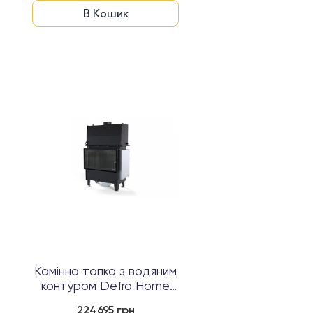
В Кошик
Камінна топка з водяним
контуром Defro Home
RIVA ME BL ...
224695 грн