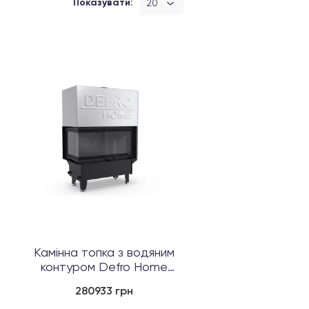
Показувати:
20
Камінна топка з водяним
контуром Defro Home
RIVA M BL G...
280933 грн