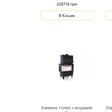
RIVA S BL G...
225776 грн
В Кошик
Камінна топка з водяним
Ка