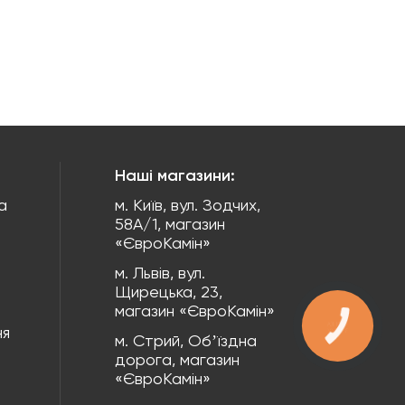
Наші магазини:
а
м. Київ, вул. Зодчих,
58А/1, магазин
«ЄвроКамін»
м. Львів, вул.
Щирецька, 23,
магазин «ЄвроКамін»
КНОПКА
ня
ЗВ'ЯЗКУ
м. Стрий, Обʼїздна
дорога, магазин
«ЄвроКамін»