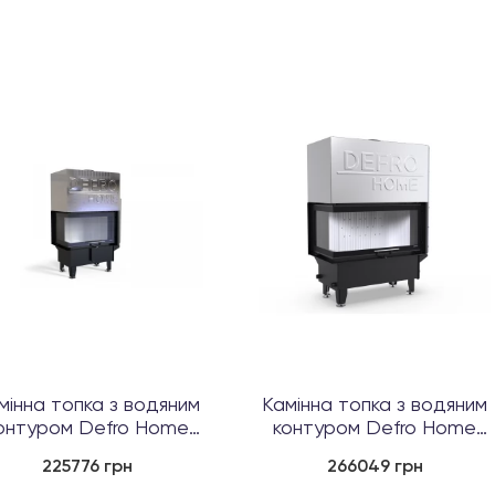
мінна топка з водяним
Камінна топка з водяним
онтуром Defro Home
контуром Defro Home
RIVA SM BL ...
RIVA M BL G...
225776 грн
266049 грн