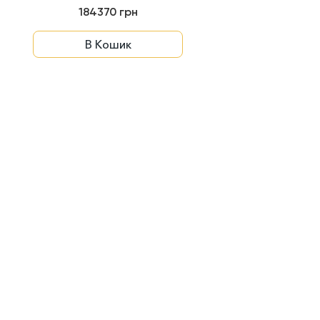
RIVA S BL S...
184370 грн
В Кошик