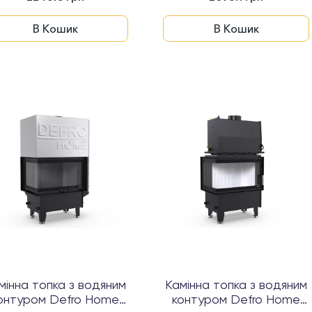
В Кошик
В Кошик
мінна топка з водяним
Камінна топка з водяним
онтуром Defro Home
контуром Defro Home