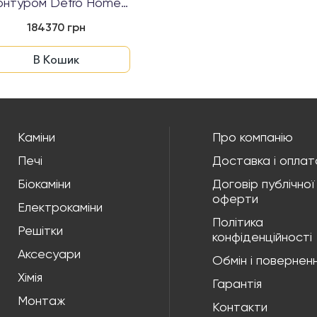
онтуром Defro Home
RIVA SM BL ...
184370 грн
В Кошик
Каміни
Про компанію
Печі
Доставка і оплат
Біокаміни
Договір публічної
оферти
Електрокаміни
Політика
Решітки
конфіденційності
Аксесуари
Обмін і повернен
Хімія
Гарантія
Монтаж
Контакти