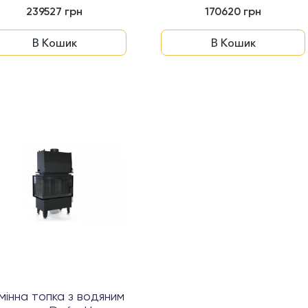
RIVA S BL G...
RIVA S BL S...
239527 грн
170620 грн
В Кошик
В Кошик
мінна топка з водяним