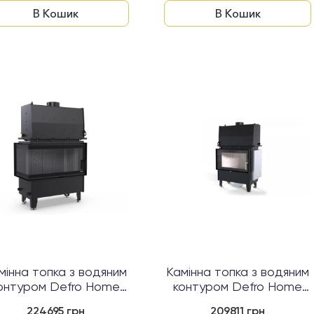
В Кошик
В Кошик
мінна топка з водяним
Камінна топка з водяним
онтуром Defro Home
контуром Defro Home
RIVA M BL S...
RIVA ME BL ...
224695 грн
209811 грн