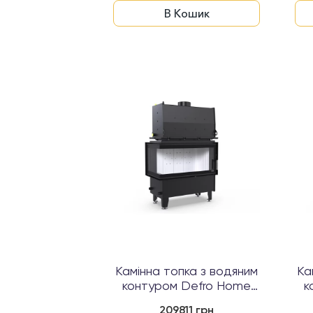
В Кошик
Камінна топка з водяним
Ка
контуром Defro Home
к
RIVA M BL S...
209811 грн