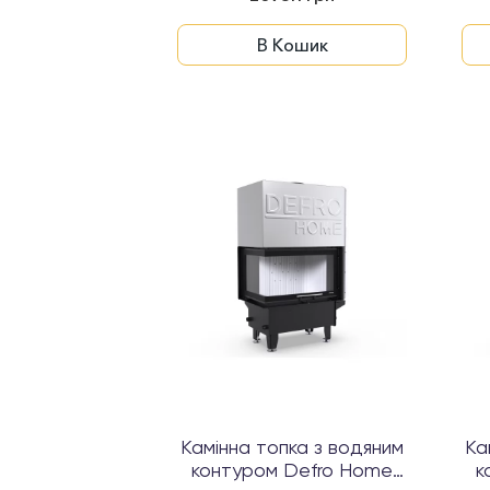
В Кошик
Камінна топка з водяним
Ка
контуром Defro Home
к