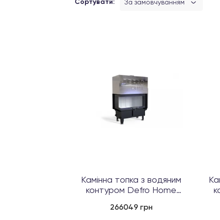
Сортувати:
За замовчуванням
Камінна топка з водяним
Ка
контуром Defro Home
к
RIVA ME BL ...
266049 грн