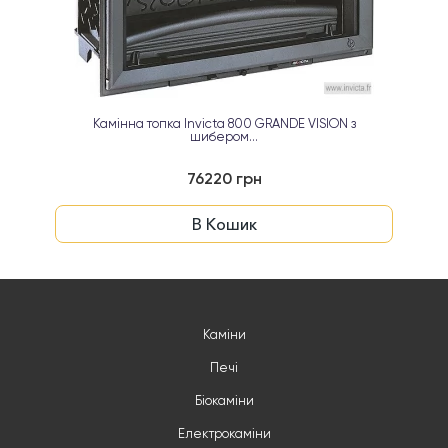
Камінна топка Invicta 800 GRANDE VISION з
шибером...
76220 грн
В Кошик
Каміни
Печі
Біокаміни
Електрокаміни