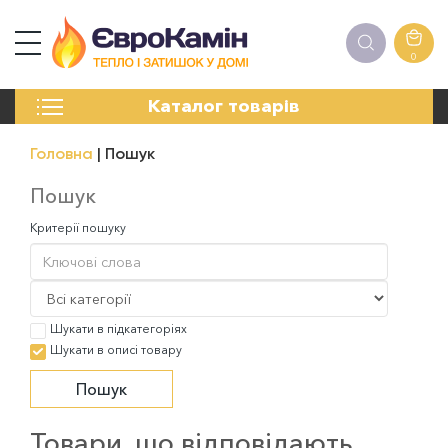
0
КАМІНИ
Каталог товарів
ПЕЧІ
БІОКАМІНИ
Головна
Пошук
ЕЛЕКТРОКАМІНИ
РЕШІТКИ
Пошук
АКСЕСУАРИ
Критерії пошуку
ХІМІЯ
МОНТАЖ
ЕНЕРГОСИСТЕМИ
Шукати в підкатегоріях
Шукати в описі товару
Товари, що відповідають