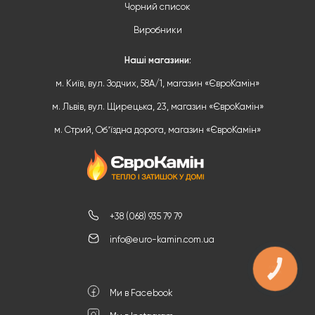
Чорний список
Виробники
Наші магазини:
м. Київ, вул. Зодчих, 58А/1, магазин «ЄвроКамін»
м. Львів, вул. Щирецька, 23, магазин «ЄвроКамін»
м. Стрий, Обʼїздна дорога, магазин «ЄвроКамін»
+38 (068) 935 79 79
info@euro-kamin.com.ua
КНОПКА
ЗВ'ЯЗКУ
Ми в Facebook