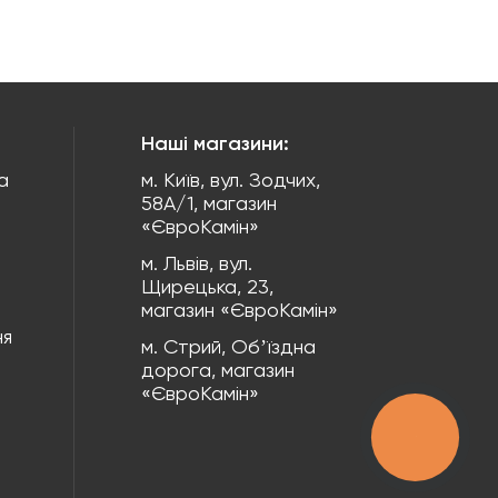
Наші магазини:
а
м. Київ, вул. Зодчих,
58А/1, магазин
«ЄвроКамін»
м. Львів, вул.
Щирецька, 23,
магазин «ЄвроКамін»
ня
м. Стрий, Обʼїздна
дорога, магазин
«ЄвроКамін»
КНОПКА
ЗВ'ЯЗКУ