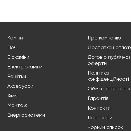
Каміни
Про компанію
Печі
Доставка і оплат
Біокаміни
Договір публічної
оферти
Електрокаміни
Політика
Решітки
конфіденційності
Аксесуари
Обмін і повернен
Хімія
Гарантія
Монтаж
Контакти
Енергосистеми
Партнери
Чорний список