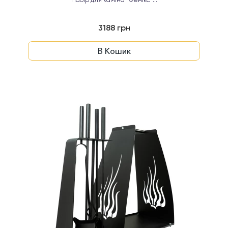
Набір для каміна "Фенікс"...
3188 грн
В Кошик