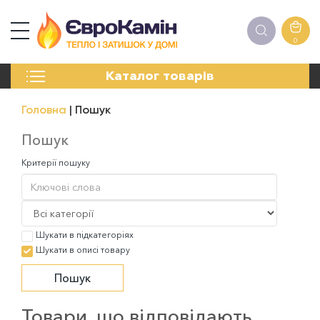
0
КАМІНИ
Каталог товарів
ПЕЧІ
БІОКАМІНИ
Головна
Пошук
ЕЛЕКТРОКАМІНИ
РЕШІТКИ
Пошук
АКСЕСУАРИ
Критерії пошуку
ХІМІЯ
МОНТАЖ
ЕНЕРГОСИСТЕМИ
Шукати в підкатегоріях
Шукати в описі товару
Товари, що відповідають