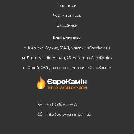
Партнери
Чорний список
Виробники
Наші магазини:
м. Київ, вул. Зодчих, 58А/1, магазин «ЄвроКамін»
м. Львів, вул. Щирецька, 23, магазин «ЄвроКамін»
м. Стрий, Обʼїздна дорога, магазин «ЄвроКамін»
+38 (068) 935 79 79
info@euro-kamin.com.ua