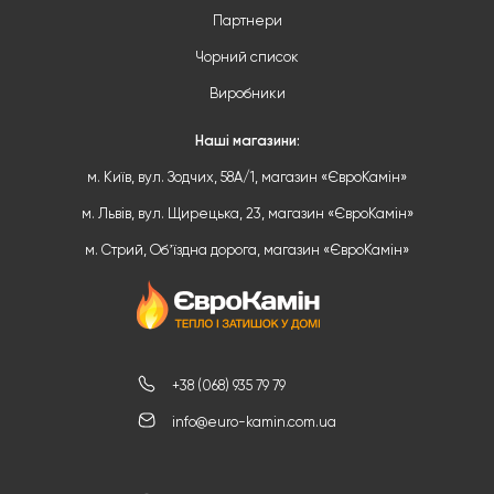
Партнери
Чорний список
Виробники
Наші магазини:
м. Київ, вул. Зодчих, 58А/1, магазин «ЄвроКамін»
м. Львів, вул. Щирецька, 23, магазин «ЄвроКамін»
м. Стрий, Обʼїздна дорога, магазин «ЄвроКамін»
+38 (068) 935 79 79
info@euro-kamin.com.ua