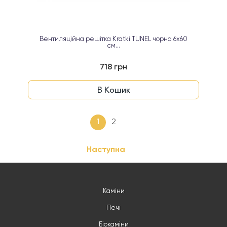
Вентиляційна решітка Kratki TUNEL чорна 6х60
см...
718 грн
В Кошик
1
2
Наступна
Каміни
Печі
Біокаміни