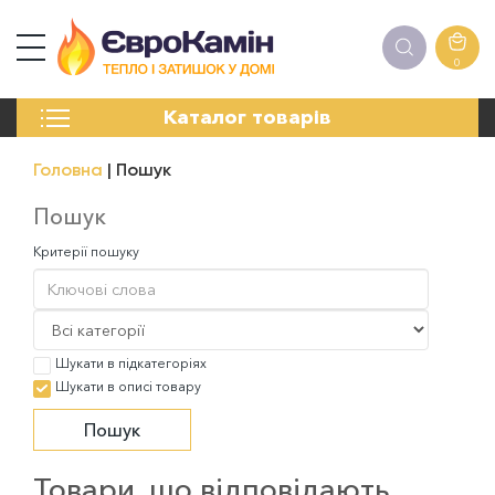
0
КАМІНИ
Каталог товарів
ПЕЧІ
БІОКАМІНИ
Головна
Пошук
ЕЛЕКТРОКАМІНИ
РЕШІТКИ
Пошук
АКСЕСУАРИ
Критерії пошуку
ХІМІЯ
МОНТАЖ
ЕНЕРГОСИСТЕМИ
Шукати в підкатегоріях
Шукати в описі товару
Товари, що відповідають