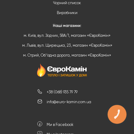
Чорний список
Виробники
Наші магазини:
м. Київ, вул. Зодчих, 58А/1, магазин «ЄвроКамін»
м. Львів, вул. Щирецька, 23, магазин «ЄвроКамін»
м. Стрий, Обʼїздна дорога, магазин «ЄвроКамін»
+38 (068) 935 79 79
info@euro-kamin.com.ua
КНОПКА
ЗВ'ЯЗКУ
Ми в Facebook