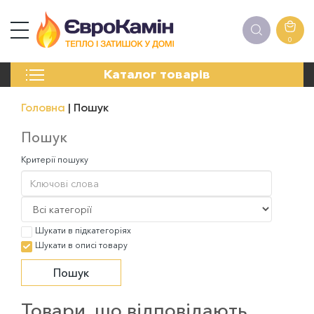
0
КАМІНИ
Каталог товарів
ПЕЧІ
БІОКАМІНИ
Головна
Пошук
ЕЛЕКТРОКАМІНИ
РЕШІТКИ
Пошук
АКСЕСУАРИ
Критерії пошуку
ХІМІЯ
МОНТАЖ
ЕНЕРГОСИСТЕМИ
Шукати в підкатегоріях
Шукати в описі товару
Товари, що відповідають