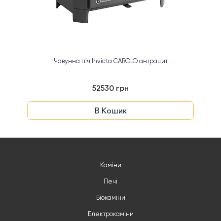
Чавунна піч Invicta CAROLO антрацит
52530 грн
В Кошик
Каміни
Печі
Біокаміни
Електрокаміни