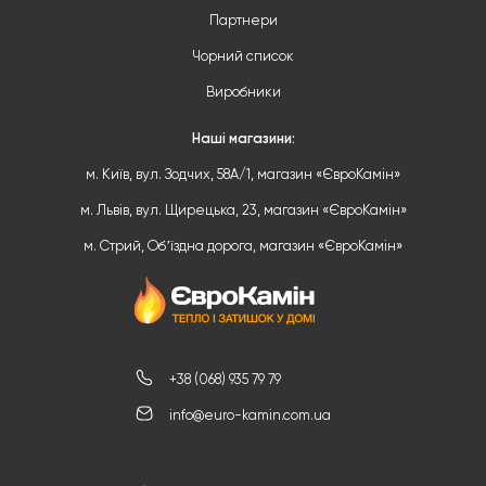
Партнери
Чорний список
Виробники
Наші магазини:
м. Київ, вул. Зодчих, 58А/1, магазин «ЄвроКамін»
м. Львів, вул. Щирецька, 23, магазин «ЄвроКамін»
м. Стрий, Обʼїздна дорога, магазин «ЄвроКамін»
+38 (068) 935 79 79
info@euro-kamin.com.ua