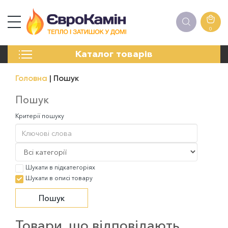
0
КАМІНИ
Каталог товарів
ПЕЧІ
БІОКАМІНИ
Головна
Пошук
ЕЛЕКТРОКАМІНИ
РЕШІТКИ
Пошук
АКСЕСУАРИ
Критерії пошуку
ХІМІЯ
МОНТАЖ
ЕНЕРГОСИСТЕМИ
Шукати в підкатегоріях
Шукати в описі товару
Товари, що відповідають