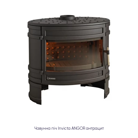
Чавунна піч Invicta ANGOR антрацит