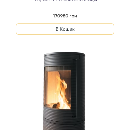
Чавунна піч Invicta ALCOR антрацит
170980 грн
В Кошик