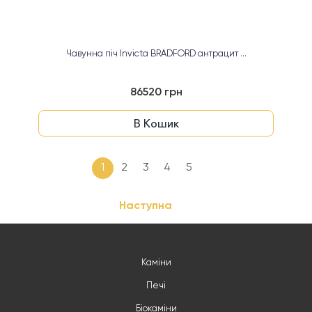
Чавунна піч Invicta BRADFORD антрацит ...
86520 грн
В Кошик
1
2
3
4
5
Наступна
Каміни
Печі
Біокаміни