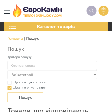
0
КАМІНИ
Каталог товарів
ПЕЧІ
БІОКАМІНИ
Головна
Пошук
ЕЛЕКТРОКАМІНИ
РЕШІТКИ
Пошук
АКСЕСУАРИ
Критерії пошуку
ХІМІЯ
МОНТАЖ
ЕНЕРГОСИСТЕМИ
Шукати в підкатегоріях
Шукати в описі товару
Товари, що відповідають