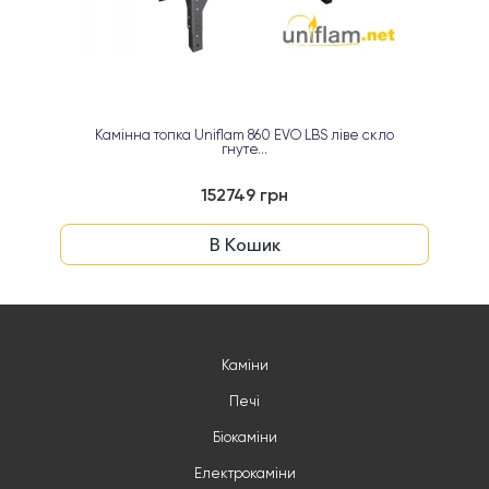
Камінна топка Uniflam 860 EVO LBS ліве скло
гнуте...
152749 грн
В Кошик
Каміни
Печі
Біокаміни
Електрокаміни