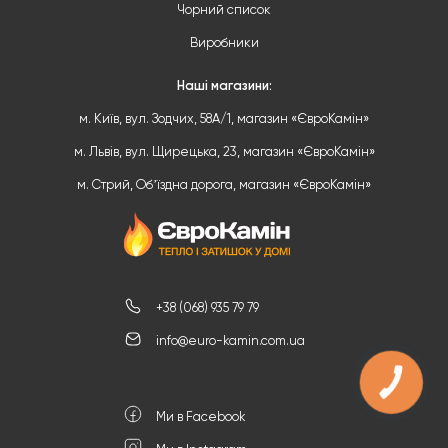
Чорний список
Виробники
Наші магазини:
м. Київ, вул. Зодчих, 58А/1, магазин «ЄвроКамін»
м. Львів, вул. Щирецька, 23, магазин «ЄвроКамін»
м. Стрий, Обʼїздна дорога, магазин «ЄвроКамін»
+38 (068) 935 79 79
info@euro-kamin.com.ua
КНОПКА
ЗВ'ЯЗКУ
Ми в Facebook