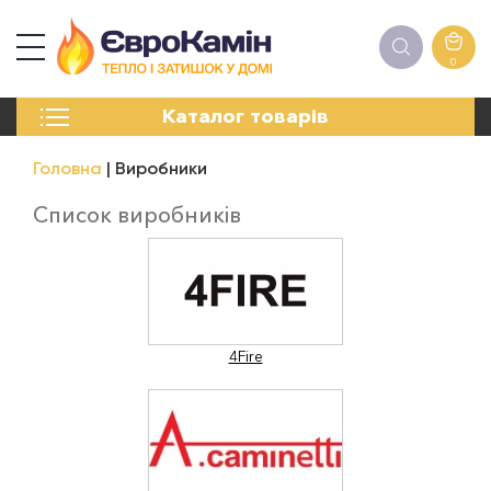
0
КАМІНИ
Каталог товарів
ПЕЧІ
БІОКАМІНИ
Головна
Виробники
ЕЛЕКТРОКАМІНИ
РЕШІТКИ
Список виробників
АКСЕСУАРИ
ХІМІЯ
МОНТАЖ
ЕНЕРГОСИСТЕМИ
4Fire