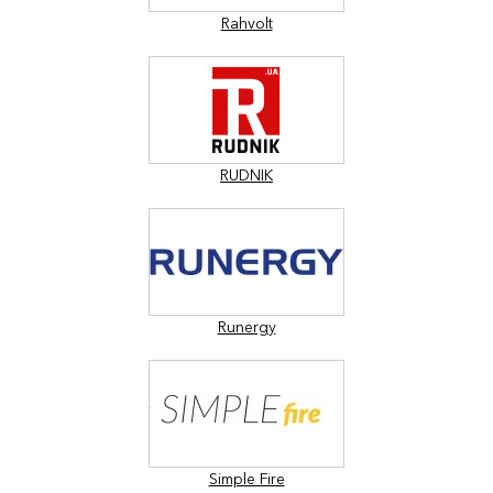
Rahvolt
RUDNIK
Runergy
Simple Fire