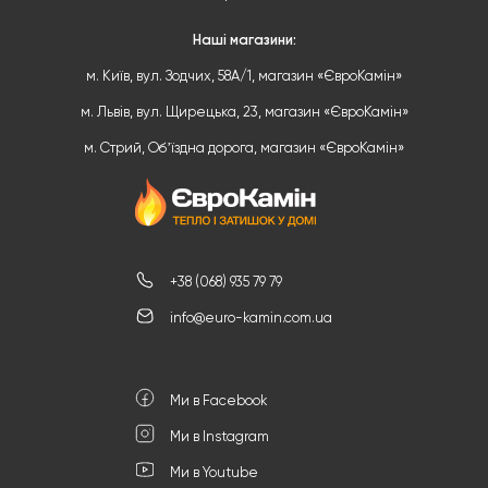
Наші магазини:
м. Київ, вул. Зодчих, 58А/1, магазин «ЄвроКамін»
м. Львів, вул. Щирецька, 23, магазин «ЄвроКамін»
м. Стрий, Обʼїздна дорога, магазин «ЄвроКамін»
+38 (068) 935 79 79
info@euro-kamin.com.ua
Ми в Facebook
Ми в Instagram
Ми в Youtube