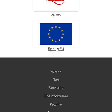
Браво
Бренд EU
Каміни
Печі
Біокаміни
Електрокаміни
Решітки