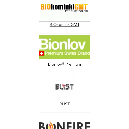
BIOkominkiGMT
Bionlov® Premium
BLIST