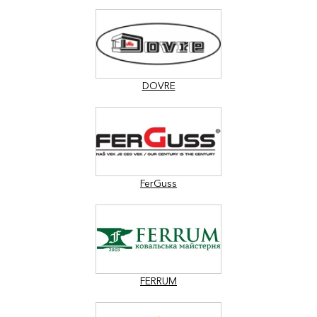
DOVRE
FerGuss
FERRUM