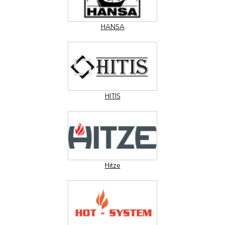
HANSA
HITIS
Hitze