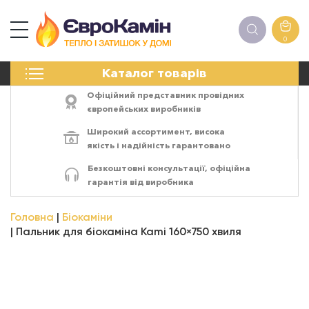
0
КАМІНИ
Каталог товарів
ПЕЧІ
БІОКАМІНИ
Офіційний представник провідних
ЕЛЕКТРОКАМІНИ
європейських виробників
РЕШІТКИ
Широкий ассортимент,
висока
АКСЕСУАРИ
якість
і
надійність
гарантовано
ХІМІЯ
Безкоштовні консультації, офіційна
МОНТАЖ
гарантія від виробника
ЕНЕРГОСИСТЕМИ
Головна
Біокаміни
Пальник для біокаміна Kami 160×750 хвиля