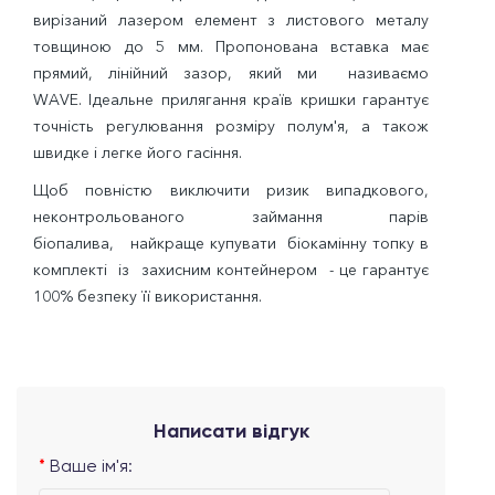
вирізаний лазером елемент з листового металу
товщиною до 5 мм. Пропонована вставка має
прямий, лінійний зазор, який ми називаємо
WAVE. Ідеальне прилягання країв кришки гарантує
точність регулювання розміру полум'я, а також
швидке і легке його гасіння.
Щоб повністю виключити ризик випадкового,
неконтрольованого займання парів
біопалива, найкраще купувати біокамінну топку в
комплекті із захисним контейнером - це гарантує
100% безпеку її використання.
Написати відгук
Ваше ім'я: