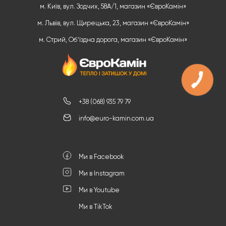
м. Київ, вул. Зодчих, 58А/1, магазин «ЄвроКамін»
м. Львів, вул. Щирецька, 23, магазин «ЄвроКамін»
м. Стрий, Обʼїздна дорога, магазин «ЄвроКамін»
+38 (068) 935 79 79
info@euro-kamin.com.ua
Ми в Facebook
Ми в Instagram
Ми в Youtube
Ми в TikTok