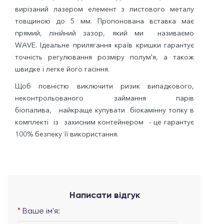
вирізаний лазером елемент з листового металу
товщиною до 5 мм. Пропонована вставка має
прямий, лінійний зазор, який ми називаємо
WAVE. Ідеальне прилягання країв кришки гарантує
точність регулювання розміру полум'я, а також
швидке і легке його гасіння.
Щоб повністю виключити ризик випадкового,
неконтрольованого займання парів
біопалива, найкраще купувати біокамінну топку в
комплекті із захисним контейнером - це гарантує
100% безпеку її використання.
Написати відгук
Ваше ім'я: