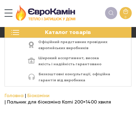
0
КАМІНИ
Каталог товарів
ПЕЧІ
БІОКАМІНИ
Офіційний представник провідних
ЕЛЕКТРОКАМІНИ
європейських виробників
РЕШІТКИ
Широкий ассортимент,
висока
АКСЕСУАРИ
якість
і
надійність
гарантовано
ХІМІЯ
Безкоштовні консультації, офіційна
МОНТАЖ
гарантія від виробника
ЕНЕРГОСИСТЕМИ
Головна
Біокаміни
Пальник для біокаміна Kami 200×1400 хвиля