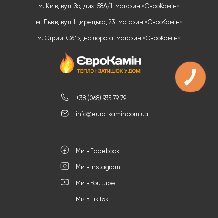
м. Київ, вул. Зодчих, 58А/1, магазин «ЄвроКамін»
м. Львів, вул. Щирецька, 23, магазин «ЄвроКамін»
м. Стрий, Обʼїздна дорога, магазин «ЄвроКамін»
+38 (068) 935 79 79
info@euro-kamin.com.ua
Ми в Facebook
Ми в Instagram
Ми в Youtube
Ми в TikTok