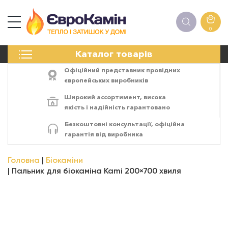
0
КАМІНИ
Каталог товарів
ПЕЧІ
БІОКАМІНИ
Офіційний представник провідних
ЕЛЕКТРОКАМІНИ
європейських виробників
РЕШІТКИ
Широкий ассортимент,
висока
АКСЕСУАРИ
якість
і
надійність
гарантовано
ХІМІЯ
Безкоштовні консультації, офіційна
МОНТАЖ
гарантія від виробника
ЕНЕРГОСИСТЕМИ
Головна
Біокаміни
Пальник для біокаміна Kami 200×700 хвиля