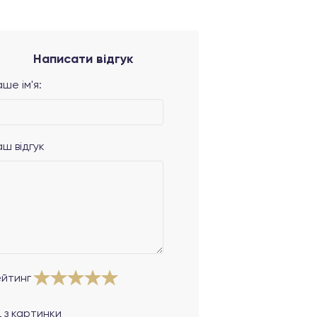
Написати відгук
ше ім'я:
аш відгук
ейтинг
 з картинки