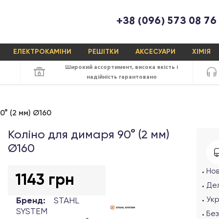
+38 (096) 573 08 76
ЕЛЕКТРОКАМІНИ
РЕШІТКИ
АКСЕСУАРИ
ХІМІЯ
х
Широкий ассортимент,
висока якість
і
надійність
гарантовано
0° (2 мм) Ø160
Коліно для димаря 90° (2 мм)
Ø160
Но
1143 грн
Дел
Ук
Бренд:
STAHL
SYSTEM
Без