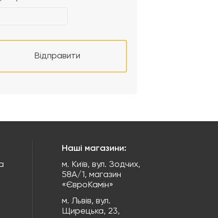
Відправити
Наші магазини:
а
м. Київ, вул. Зодчих,
58А/1, магазин
«ЄвроКамін»
м. Львів, вул.
Щирецька, 23,