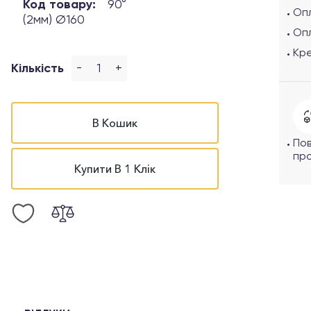
Код товару:
90°
Опл
(2мм) Ø160
Оп
Кр
-
+
Кількість
В Кошик
По
про
Купити В 1 Клік