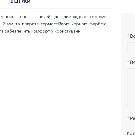
ВІДГУКИ
амінних топок і печей до димохідної системи.
ю 2 мм та покрите термостійкою чорною фарбою.
та забезпечить комфорт у користуванні.
Ва
В
Р
Код