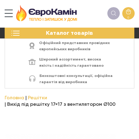
0
КАМІНИ
Каталог товарів
ПЕЧІ
БІОКАМІНИ
Офіційний представник провідних
ЕЛЕКТРОКАМІНИ
європейських виробників
РЕШІТКИ
Широкий ассортимент,
висока
АКСЕСУАРИ
якість
і
надійність
гарантовано
ХІМІЯ
Безкоштовні консультації, офіційна
МОНТАЖ
гарантія від виробника
ЕНЕРГОСИСТЕМИ
Головна
Решітки
Вихід під решітку 17×17 з вентилятором Ø100