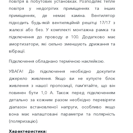
повітря в побутових установках. Розподіляє тепле
повітря у недогрітих приміщеннях та інших
приміщеннях, де немає каміна. Вентилятор
підходить будь-якій вентиляційній решітці 17/17 з
жалюзі або без. У комплекті монтажна рамка та
підключення до проводу ø 100. Додатково має
амортизатори, які сильно зменшують дрижання та
вібрації.
Підключення обладнано термічною наклейкою.
УВАГА! До підключення необхідно докупити
джерело живлення. Якщо ви не купуєте блок
живлення з нашої пропозиції, пам’ятайте, що він
повинен бути 1,0 А. Також перед підключенням
детально за кожним разом необхідно перевіряти
діапазон встановленої напруги, особливо якщо
вона має налаштовані параметри та полярність
(поляризацію).
Характеристика: