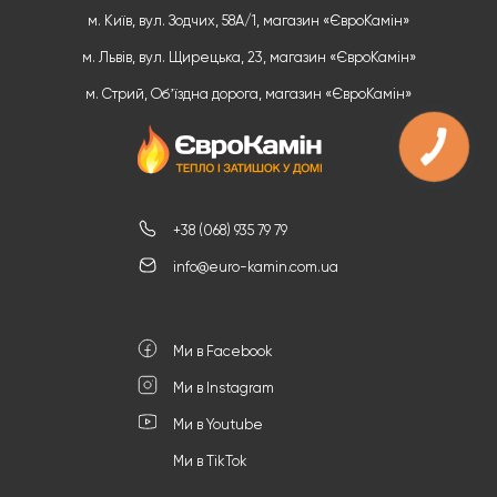
м. Київ, вул. Зодчих, 58А/1, магазин «ЄвроКамін»
м. Львів, вул. Щирецька, 23, магазин «ЄвроКамін»
м. Стрий, Обʼїздна дорога, магазин «ЄвроКамін»
+38 (068) 935 79 79
info@euro-kamin.com.ua
Ми в Facebook
Ми в Instagram
Ми в Youtube
Ми в TikTok