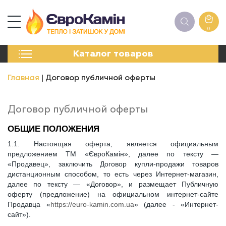
0
КАМИНЫ
Каталог товаров
ПЕЧИ
БИОКАМИНЫ
Главная
Договор публичной оферты
ЭЛЕКТРОКАМИН
РЕШЁТКИ
АКСЕССУАРЫ
Договор публичной оферты
ХИМИЯ
ОБЩИЕ ПОЛОЖЕНИЯ
МОНТАЖ
ЭНЕРГОСИСТЕМЫ
1.1. Настоящая оферта, является официальным
предложением ТМ «ЄвроКамін», далее по тексту —
«Продавец», заключить Договор купли-продажи товаров
дистанционным способом, то есть через Интернет-магазин,
далее по тексту — «Договор», и размещает Публичную
оферту (предложение) на официальном интернет-сайте
Продавца «
https://euro-kamin.com.ua
» (далее - «Интернет-
сайт»).