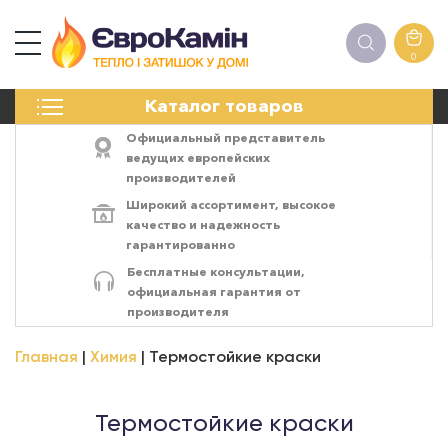
0
КАМИНЫ
Каталог товаров
ПЕЧИ
БИОКАМИНЫ
Официальный представитель
ЭЛЕКТРОКАМИН
ведущих европейских
производителей
РЕШЁТКИ
Широкий ассортимент,
высокое
АКСЕССУАРЫ
качество
и
надежность
ХИМИЯ
гарантированно
МОНТАЖ
Бесплатные консультации,
ЭНЕРГОСИСТЕМЫ
официальная гарантия от
производителя
Главная
Химия
Термостойкие краски
Термостойкие краски