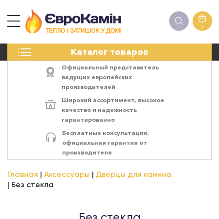
0
КАМИНЫ
Каталог товаров
ПЕЧИ
БИОКАМИНЫ
Официальный представитель
ЭЛЕКТРОКАМИН
ведущих европейских
производителей
РЕШЁТКИ
Широкий ассортимент,
высокое
АКСЕССУАРЫ
качество
и
надежность
ХИМИЯ
гарантированно
МОНТАЖ
Бесплатные консультации,
ЭНЕРГОСИСТЕМЫ
официальная гарантия от
производителя
Главная
Аксессуары
Дверцы для камина
Без стекла
Без стекла