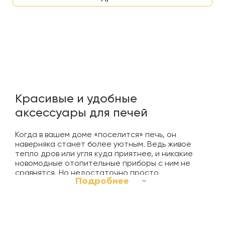
Красивые и удобные
аксессуары для печей
Когда в вашем доме «поселится» печь, он
наверняка станет более уютным. Ведь живое
тепло дров или угля куда приятнее, и никакие
новомодные отопительные приборы с ним не
сравнятся. Но недостаточно просто
Подробнее
оборудовать в доме отопительную печь. К ней
обязательно нужно приобрести ряд
комплектующих, которые будут иметь как
практическое, так и эстетическое значение.
Именно поэтому следует подобрать и купить