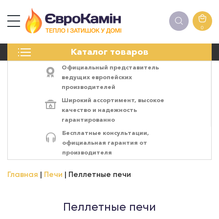
0
КАМИНЫ
Каталог товаров
ПЕЧИ
БИОКАМИНЫ
Официальный представитель
ЭЛЕКТРОКАМИН
ведущих европейских
производителей
РЕШЁТКИ
Широкий ассортимент,
высокое
АКСЕССУАРЫ
качество
и
надежность
ХИМИЯ
гарантированно
МОНТАЖ
Бесплатные консультации,
ЭНЕРГОСИСТЕМЫ
официальная гарантия от
производителя
Главная
Печи
Пеллетные печи
Пеллетные печи