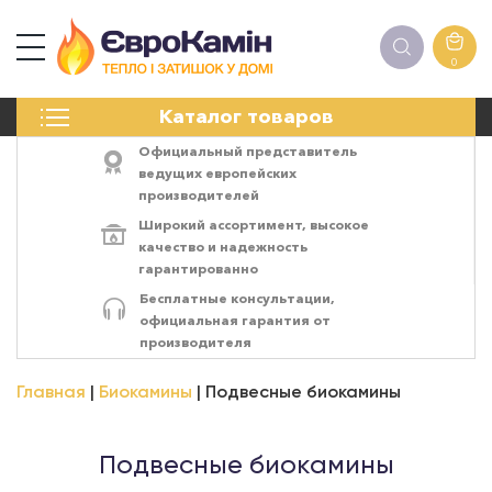
0
КАМИНЫ
Каталог товаров
ПЕЧИ
БИОКАМИНЫ
Официальный представитель
ЭЛЕКТРОКАМИН
ведущих европейских
производителей
РЕШЁТКИ
Широкий ассортимент,
высокое
АКСЕССУАРЫ
качество
и
надежность
ХИМИЯ
гарантированно
МОНТАЖ
Бесплатные консультации,
ЭНЕРГОСИСТЕМЫ
официальная гарантия от
производителя
Главная
Биокамины
Подвесные биокамины
Подвесные биокамины