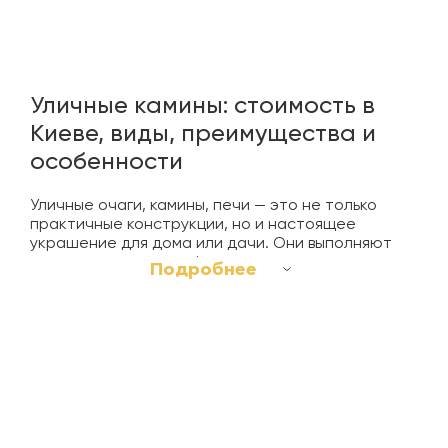
Уличные камины: стоимость в
Киеве, виды, преимущества и
особенности
Уличные очаги, камины, печи — это не только
практичные конструкции, но и настоящее
украшение для дома или дачи. Они выполняют
множество задач, добавляя стиль и
Подробнее
функциональность вашему приусадебному
участку.
Главное назначение садовых каминов —
приготовление разнообразных блюд. Благодаря
печке, барбекю или мангалу, вы можете создавать
кулинарные шедевры прямо на улице. Гриль
позволяет готовить сочные стейки, ароматные
шашлыки, овощи. Это прекрасная возможность
провести время на свежем воздухе, готовя