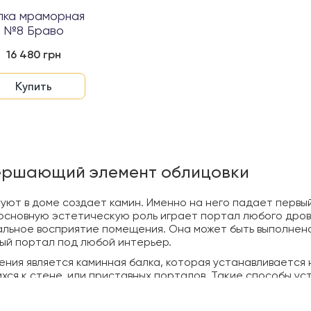
лка мраморная
№8 Браво
16 480 грн
Купить
вершающий элемент облицовки
ют в доме создает камин. Именно на него падает первый
 основную эстетическую роль играет портал любого дров
альное восприятие помещения. Она может быть выполнена
ый портал под любой интерьер.
ия является каминная балка, которая устанавливается н
ся к стене, или приставных порталов. Такие способы ус
евеситься вперед, предотвращая повреждение облицовки.