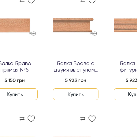
Балка Браво
Балка Браво с
Балка
прямая №5
двумя выступами
фигур
№3...
5 150 грн
5 923 грн
5 92
Купить
Купить
Куп