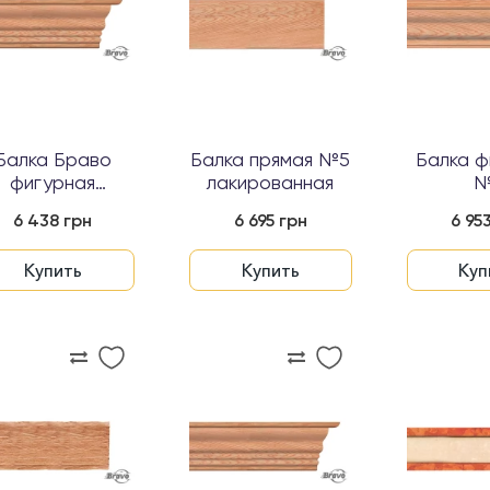
Балка Браво
Балка прямая №5
Балка ф
фигурная
лакированная
№
ольшая №4...
лакиров
6 438 грн
6 695 грн
6 95
Купить
Купить
Куп