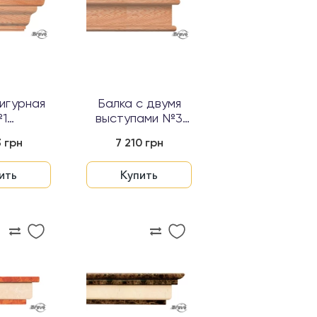
игурная
Балка с двумя
1
выступами №3
анная...
лакированная...
3 грн
7 210 грн
ить
Купить