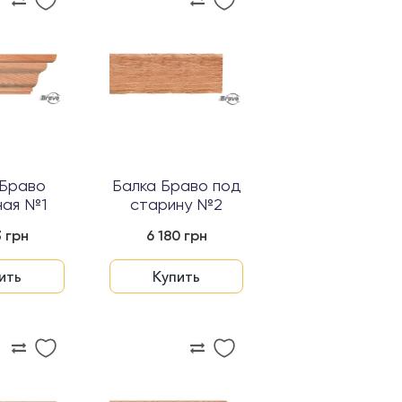
 Браво
Балка Браво под
ная №1
старину №2
3 грн
6 180 грн
ить
Купить