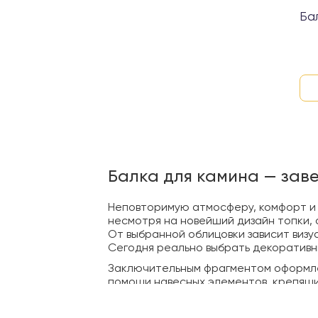
Ба
Балка для камина — за
Неповторимую атмосферу, комфорт и у
несмотря на новейший дизайн топки,
От выбранной облицовки зависит визу
Сегодня реально выбрать декоративн
Заключительным фрагментом оформлен
помощи навесных элементов, крепящих
боковые стенки и не дают балке пер