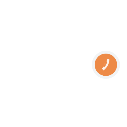
ечники и другие элементы, привлекающие
охраняет стены от оседания сажи.
остранению жара.
 вид материала обладает своими
рьера. Они должны связывать камин
ЕвроКамин» представлен большой
ю балку купить по выгодной цене.
о для подчеркивания натуральности
алку для камина полированную или