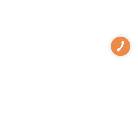
Не выделяет запахов, вредных веществ и является
однородным материалом;
Возможность выбора количества комплектов
аккумуляции в соответствии с потребностями;
Вспомогательное средство в оптимизации
мощности и эффективности топки;
Идеально изготовленные основы, не требующие
дополнительной обработки;
Увеличивает теплоемкость каминной топки.