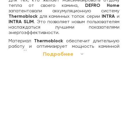
Для тех, кто желает максимизировать отдачу
тепла от своего камина,
DEFRO Home
запатентовали аккумуляционную систему
Thermoblock
для каминных топок серии
INTRA
и
INTRA SLIM
. Это позволяет новым пользователям
наслаждаться лучшими показателями
энергоэффективности.
Материал
Thermoblock
обеспечит длительную
работу и оптимизирует мощность каминной
топки. Усовершенствованная система монтажных
Подробнее
кронштейнов и термоблоков позволяет
удовлетворить потребности в соответствии со
спецификой отапливаемого помещения.
Важнейшие преимущества:
Максимальная рекуперация тепла;
Фирменный состав шамотной смеси Thermoblock
будет отдавать тепло в помещение после
окончания горения;
Запатентованная смесь аккумуляции с
превосходными параметрами накопления тепла и
теплопроводности;