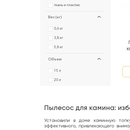
ткань и пластик
Вес (кг)
0,6 кг
3,8 кг
5,8 кг
к
Объем
15 л
20 л
Пылесос для камина: изб
Установили в доме каминную топк
эффективного, привлекающего внима