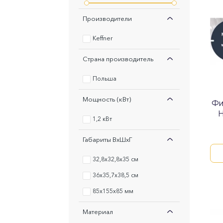
Производители
Keffner
Страна производитель
Польша
Мощность (кВт)
Фи
H
1,2 кВт
Габариты ВxШxГ
32,8x32,8x35 см
36х35,7х38,5 см
85x155x85 мм
Материал