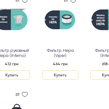
льтр рукавный
Фильтр Hepa
Фильт
epa (Inferno)
(Viper)
(Inf
412 грн
464 грн
618
Купить
Купить
Куп