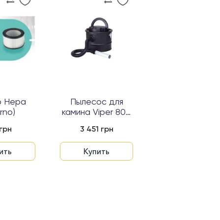
р Hepa
Пылесос для
erno)
камина Viper 800
W
 грн
3 451 грн
ить
Купить