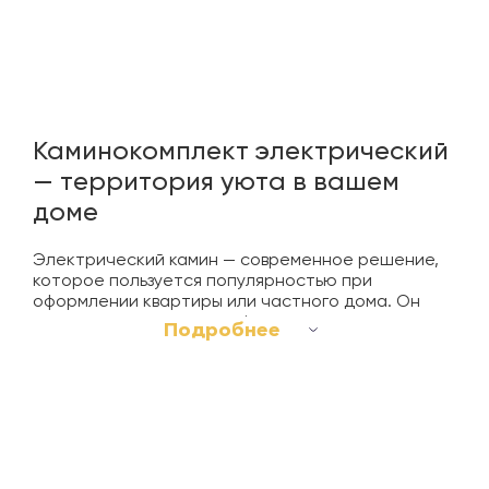
Каминокомплект электрический
— территория уюта в вашем
доме
Электрический камин — современное решение,
которое пользуется популярностью при
оформлении квартиры или частного дома. Он
идеально дополняет любой интерьер, позволяя
Подробнее
любоваться разгоревшимся огнем и
наслаждаться превосходно обустроенной зоной
отдыха. Чтобы создать островок уюта и
комфорта, рекомендовано купить электрический
каминокомплект. Его особенность в том, что все
элементы представлены в сборе и вам не
придется искать их по отдельности.