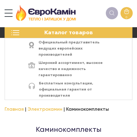
0
КАМИНЫ
Каталог товаров
ПЕЧИ
БИОКАМИНЫ
Официальный представитель
ЭЛЕКТРОКАМИН
ведущих европейских
производителей
РЕШЁТКИ
Широкий ассортимент,
высокое
АКСЕССУАРЫ
качество
и
надежность
ХИМИЯ
гарантированно
МОНТАЖ
Бесплатные консультации,
ЭНЕРГОСИСТЕМЫ
официальная гарантия от
производителя
Главная
Электрокамин
Каминокомплекты
Каминокомплекты