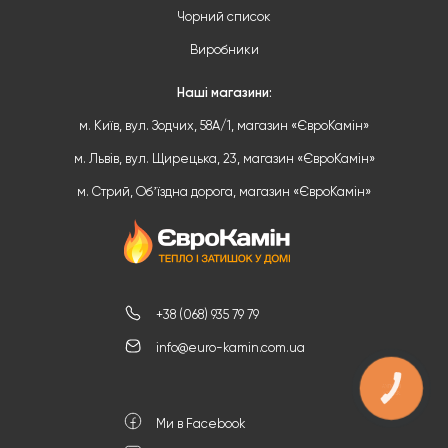
Чорний список
Виробники
Наші магазини:
м. Київ, вул. Зодчих, 58А/1, магазин «ЄвроКамін»
м. Львів, вул. Щирецька, 23, магазин «ЄвроКамін»
м. Стрий, Обʼїздна дорога, магазин «ЄвроКамін»
+38 (068) 935 79 79
info@euro-kamin.com.ua
КНОПКА
ЗВ'ЯЗКУ
Ми в Facebook