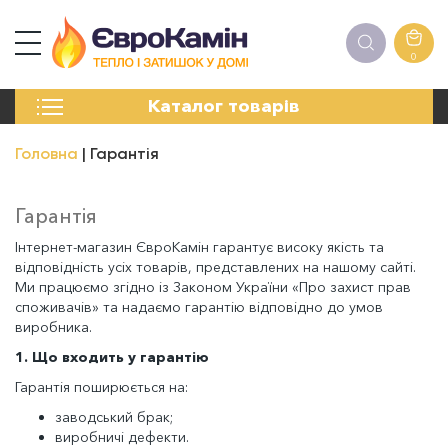
0
КАМІНИ
Каталог товарів
ПЕЧІ
БІОКАМІНИ
Головна
Гарантія
ЕЛЕКТРОКАМІНИ
РЕШІТКИ
АКСЕСУАРИ
Гарантія
ХІМІЯ
Інтернет-магазин ЄвроКамін гарантує високу якість та
МОНТАЖ
відповідність усіх товарів, представлених на нашому сайті.
ЕНЕРГОСИСТЕМИ
Ми працюємо згідно із Законом України «Про захист прав
споживачів» та надаємо гарантію відповідно до умов
виробника.
1. Що входить у гарантію
Гарантія поширюється на:
заводський брак;
виробничі дефекти.