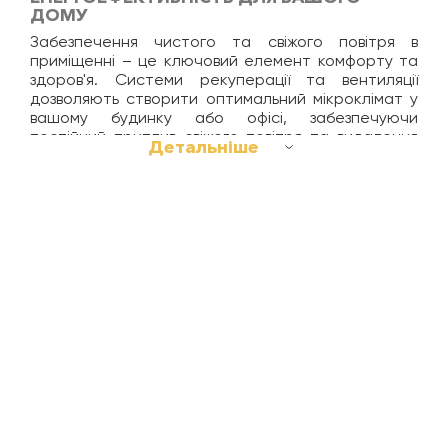
ДОМУ
Забезпечення чистого та свіжого повітря в
приміщенні – це ключовий елемент комфорту та
здоров'я. Системи рекуперації та вентиляції
дозволяють створити оптимальний мікроклімат у
вашому будинку або офісі, забезпечуючи
постійний приплив свіжого повітря та видалення
Детальніше
відпрацьованого, без втрати тепла.
Що таке рекуперація повітря?
Рекуперація – це процес повернення тепла з
витяжного повітря та використання його для
підігріву свіжого, яке надходить ззовні. Завдяки
цьому знижується навантаження на систему
опалення і, як результат, зменшуються
енергетичні витрати.
У нашому асортименті представлені
високоефективні системи рекуперації та
вентиляції, які відповідають сучасним вимогам
енергоефективності. Вони ідеально підходять для
приватних будинків, квартир, комерційних
приміщень та офісів, забезпечуючи оптимальний