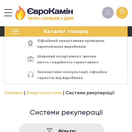
0
КАМІНИ
Каталог товарів
ПЕЧІ
БІОКАМІНИ
Офіційний представник провідних
ЕЛЕКТРОКАМІНИ
європейських виробників
РЕШІТКИ
Широкий ассортимент,
висока
АКСЕСУАРИ
якість
і
надійність
гарантовано
ХІМІЯ
Безкоштовні консультації, офіційна
МОНТАЖ
гарантія від виробника
ЕНЕРГОСИСТЕМИ
Головна
Енергосистеми
Системи рекуперації
Системи рекуперації
фільтр: