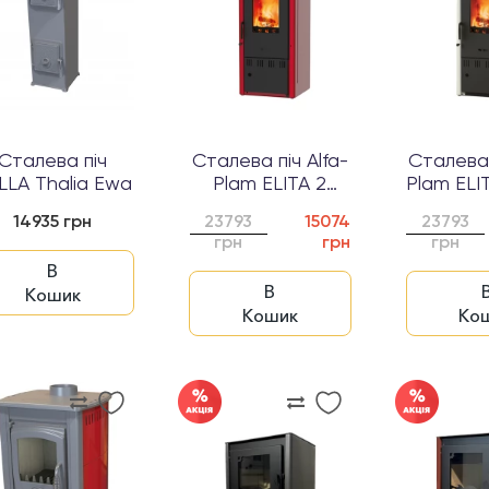
Сталева піч
Сталева піч Alfa-
Сталева 
LLA Thalia Ewa
Plam ELITA 2
Plam ELI
Червоний...
Слонова 
14935 грн
23793
15074
23793
грн
грн
грн
В
В
Кошик
Кошик
Ко