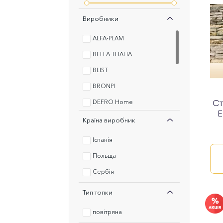
Виробники
ALFA-PLAM
BELLA THALIA
BLIST
BRONPI
DEFRO Home
Ст
E
Hitze
Країна виробник
MBS
Іспанія
NORDflam
Польща
ProFire
Сербія
STAHL SYSTEM
Тип топки
TERMO SISTEM TEHNIKA
повітряна