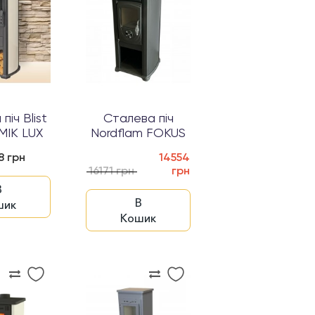
піч Blist
Сталева піч
IK LUX
Nordflam FOKUS
8 грн
14554
16171 грн
грн
В
В
шик
Кошик