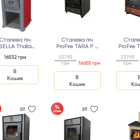
Сталева піч
Сталева піч
Стале
BELLA Thalia
ProFire TARA P 8
ProFire 
Okta
Антрацит...
Черво
16532 грн
23793
23793
грн
16655 грн
грн
В
В
Кошик
Кошик
Ко