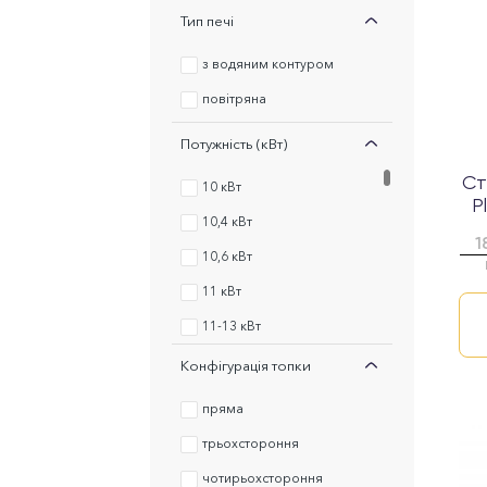
Тип печі
з водяним контуром
повітряна
Потужність (кВт)
Ст
10 кВт
P
10,4 кВт
1
10,6 кВт
11 кВт
11-13 кВт
12 кВт
Конфігурація топки
12,5
пряма
12,5 кВт
трьохстороння
12-14 кВт
чотирьохстороння