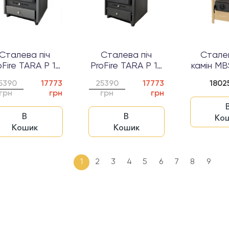
Сталева піч
Сталева піч
Сталев
oFire TARA P 10
ProFire TARA P 10
камін M
Антрацит...
Чорний
5390
17773
25390
17773
1802
грн
грн
грн
грн
В
В
Ко
Кошик
Кошик
1
2
3
4
5
6
7
8
9