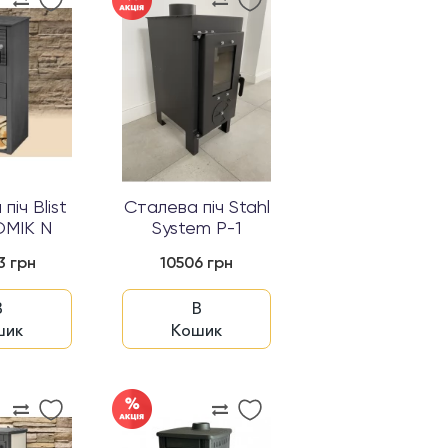
піч Blist
Сталева піч Stahl
MIK N
System P-1
3 грн
10506 грн
В
В
шик
Кошик