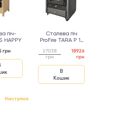
а піч-
Сталева піч
BS HAPPY
ProFire TARA P 12
Антрацит...
5 грн
27038
18926
грн
грн
В
В
шик
Кошик
Наступна