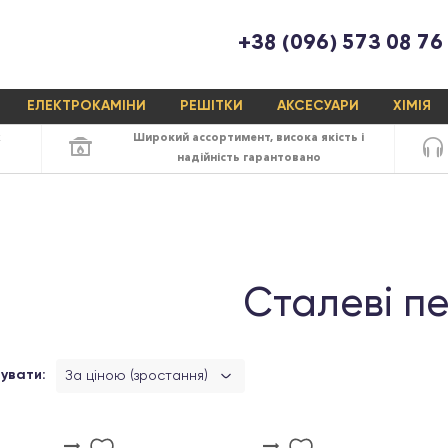
+38 (096) 573 08 76
ЕЛЕКТРОКАМІНИ
РЕШІТКИ
АКСЕСУАРИ
ХІМІЯ
х
Широкий ассортимент,
висока якість
і
надійність
гарантовано
Сталеві пе
увати:
За ціною (зростання)