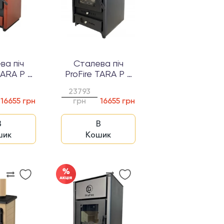
ва піч
Сталева піч
TARA P 8
ProFire TARA P 8
ний...
Чорний
23793
16655 грн
грн
16655 грн
В
В
шик
Кошик