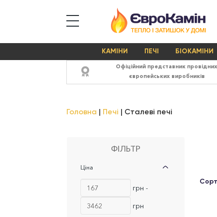
КАМІНИ
ПЕЧІ
БІОКАМІНИ
Офіційний представник провідни
європейських виробників
Головна
Печі
Сталеві печі
ФІЛЬТР
Ціна
Сорт
грн -
грн