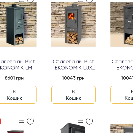
алева піч Blist
Сталева піч Blist
Сталева 
KONOMIK LM
EKONOMIK LUX
EKONO
LM
8601 грн
10043 грн
1004
В
В
Кошик
Кошик
Ко