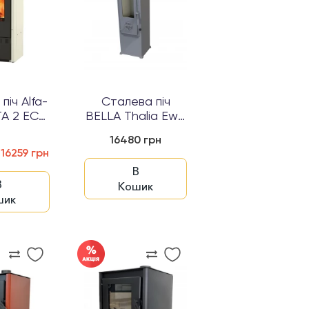
піч Alfa-
Сталева піч
TA 2 ECO
BELLA Thalia Ewa
кістка...
Lux
16480 грн
16259 грн
В
В
Кошик
шик