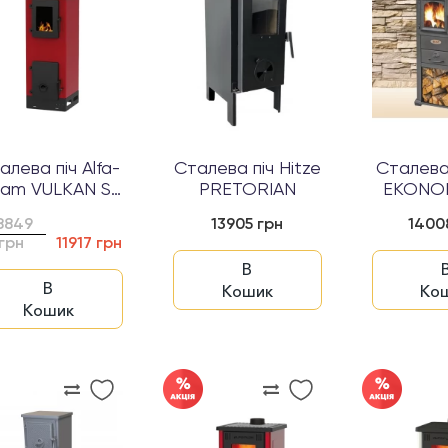
алева піч Alfa-
Сталева піч Hitze
Сталева 
lam VULKAN S
PRETORIAN
EKONOM
Червоний...
8849
13905 грн
1400
грн
11917 грн
В
В
Кошик
Ко
Кошик