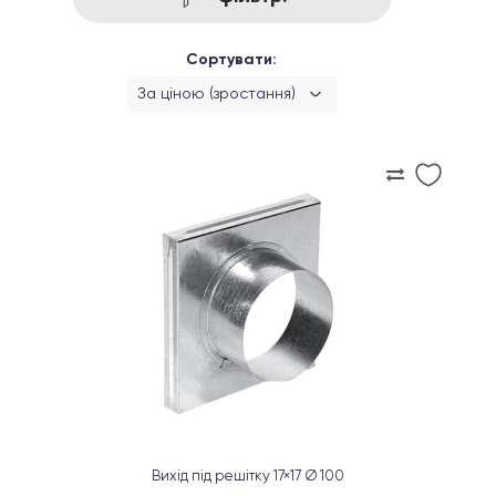
Сортувати:
За ціною (зростання)
Вихід під решітку 17×17 Ø 100