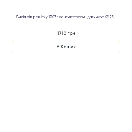
Вихід під решітку 17×17 з вентилятором і датчиком Ø125...
1710 грн
В Кошик