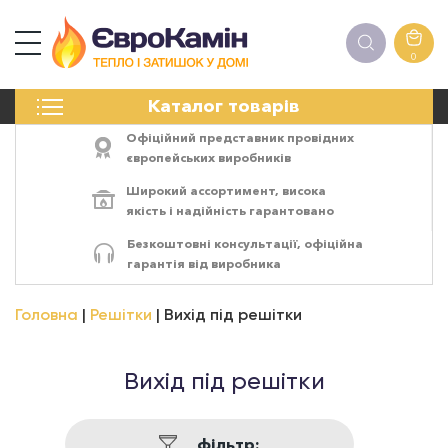
0
КАМІНИ
Каталог товарів
ПЕЧІ
БІОКАМІНИ
Офіційний представник провідних
ЕЛЕКТРОКАМІНИ
європейських виробників
РЕШІТКИ
Широкий ассортимент,
висока
АКСЕСУАРИ
якість
і
надійність
гарантовано
ХІМІЯ
Безкоштовні консультації, офіційна
МОНТАЖ
гарантія від виробника
ЕНЕРГОСИСТЕМИ
Головна
Решітки
Вихід під решітки
Вихід під решітки
фільтр: