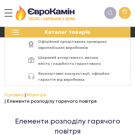
0
КАМІНИ
Каталог товарів
ПЕЧІ
БІОКАМІНИ
Офіційний представник провідних
ЕЛЕКТРОКАМІНИ
європейських виробників
РЕШІТКИ
Широкий ассортимент,
висока
АКСЕСУАРИ
якість
і
надійність
гарантовано
ХІМІЯ
Безкоштовні консультації, офіційна
МОНТАЖ
гарантія від виробника
ЕНЕРГОСИСТЕМИ
Головна
Монтаж
Елементи розподілу гарячого повітря
Елементи розподілу гарячого
повітря