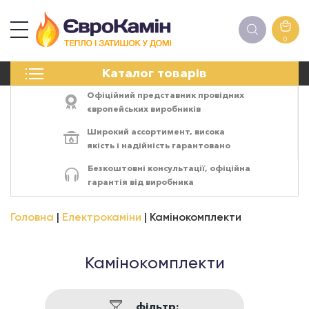
0
КАМІНИ
Каталог товарів
ПЕЧІ
БІОКАМІНИ
Офіційний представник провідних
ЕЛЕКТРОКАМІНИ
європейських виробників
РЕШІТКИ
Широкий ассортимент,
висока
АКСЕСУАРИ
якість
і
надійність
гарантовано
ХІМІЯ
Безкоштовні консультації, офіційна
МОНТАЖ
гарантія від виробника
ЕНЕРГОСИСТЕМИ
Головна
Електрокаміни
Камінокомплекти
Камінокомплекти
фільтр: