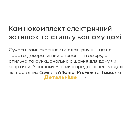
Камінокомплект електричний –
затишок та стиль у вашому домі
Сучасні камінокомплекти електричні — це не
просто декоративний елемент інтер’єру, а
стильне та функціональне рішення для дому чи
квартири. У нашому магазині представлені моделі
від провідних брендів
Aflamo
,
ProFire
та
Tagu
, які
Детальніше
відрізняються високою якістю, надійністю та
реалістичною імітацією полум’я. Кожен
камінокомплект забезпечує атмосферу затишку, а
деякі моделі можуть також виступати як обігрівач
для приміщень площею до 25–30 м².
Вибираючи електричний камінокомплект,
звертайте увагу не лише на зовнішній вигляд і
бренд, а й на функції: дистанційне керування,
регулювання інтенсивності полум’я, таймер та
цифровий термостат. Такі деталі дозволяють