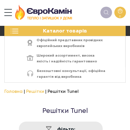
0
КАМІНИ
Каталог товарів
ПЕЧІ
БІОКАМІНИ
Офіційний представник провідних
ЕЛЕКТРОКАМІНИ
європейських виробників
РЕШІТКИ
Широкий ассортимент,
висока
АКСЕСУАРИ
якість
і
надійність
гарантовано
ХІМІЯ
Безкоштовні консультації, офіційна
МОНТАЖ
гарантія від виробника
ЕНЕРГОСИСТЕМИ
Головна
Решітки
Решітки Tunel
Решітки Tunel
фільтр: