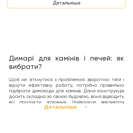
Детальніше
Димарі для камінів і печей: як
вибрати?
Щоб не зіткнутися з проблемою зворотної тяги і
відчути ефективну роботу, потрібно правильно
підібрати димоходи для камінів. Дана конструкція
досить складна за своєю будовою, вона відводить
всі продукти згоряння. Найкраще викликати
Детальніше
професіонала для монтажу димоходу в Києві,
Львові, Дніпрі або іншому місті, якщо ви не впевнені
в своїх силах. Дана конструкція має різні функції,
які залежать від розташування і типу.