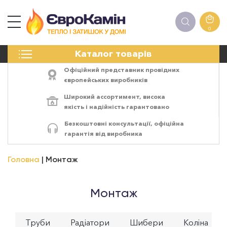
0
КАМІНИ
Каталог товарів
ПЕЧІ
БІОКАМІНИ
Офіційний представник провідних
ЕЛЕКТРОКАМІНИ
європейських виробників
РЕШІТКИ
Широкий ассортимент,
висока
АКСЕСУАРИ
якість
і
надійність
гарантовано
ХІМІЯ
Безкоштовні консультації, офіційна
МОНТАЖ
гарантія від виробника
ЕНЕРГОСИСТЕМИ
Головна
Монтаж
Монтаж
Труби
Радіатори
Шибери
Коліна