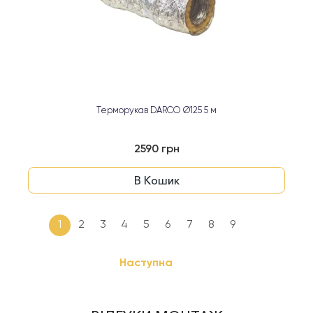
Терморукав DARCO Ø125 5 м
2590 грн
В Кошик
1
2
3
4
5
6
7
8
9
Наступна