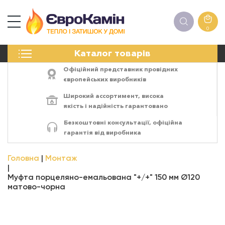
0
КАМІНИ
Каталог товарів
ПЕЧІ
БІОКАМІНИ
Офіційний представник провідних
ЕЛЕКТРОКАМІНИ
європейських виробників
РЕШІТКИ
Широкий ассортимент,
висока
АКСЕСУАРИ
якість
і
надійність
гарантовано
ХІМІЯ
Безкоштовні консультації, офіційна
МОНТАЖ
гарантія від виробника
ЕНЕРГОСИСТЕМИ
Головна
Монтаж
Муфта порцеляно-емальована "+/+" 150 мм Ø120
матово-чорна