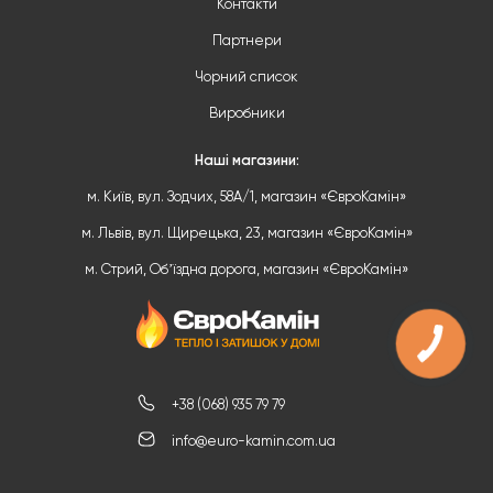
Контакти
Партнери
Чорний список
Виробники
Наші магазини:
м. Київ, вул. Зодчих, 58А/1, магазин «ЄвроКамін»
м. Львів, вул. Щирецька, 23, магазин «ЄвроКамін»
м. Стрий, Обʼїздна дорога, магазин «ЄвроКамін»
+38 (068) 935 79 79
info@euro-kamin.com.ua