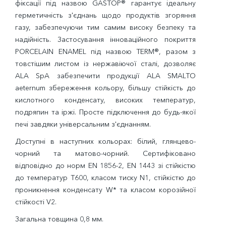
фіксації під назвою GASTOP® гарантує ідеальну
герметичність з'єднань щодо продуктів згоряння
газу, забезпечуючи тим самим високу безпеку та
надійність. Застосування інноваційного покриття
PORCELAIN ENAMEL під назвою TERM®, разом з
товстішим листом із нержавіючої сталі, дозволяє
ALA SpA забезпечити продукції ALA SMALTO
aeternum збереження кольору, більшу стійкість до
кислотного конденсату, високих температур,
подряпин та іржі. Просте підключення до будь-якої
печі завдяки універсальним з'єднанням.
Доступні в наступних кольорах: білий, глянцево-
чорний та матово-чорний. Сертифіковано
відповідно до норм EN 1856-2, EN 1443 зі стійкістю
до температур T600, класом тиску N1, стійкістю до
проникнення конденсату W* та класом корозійної
стійкості V2.
Загальна товщина 0,8 мм.