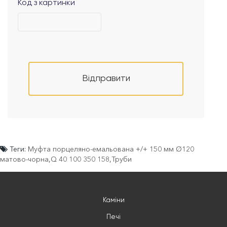
Код з картинки
Відправити
Теги:
Муфта порцеляно-емальована +/+ 150 мм Ø120
матово-чорна
,
Q 40 100 350 158
,
Труби
Каміни
Печі