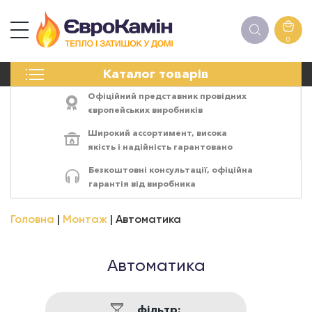
0
КАМІНИ
Каталог товарів
ПЕЧІ
БІОКАМІНИ
Офіційний представник провідних
ЕЛЕКТРОКАМІНИ
європейських виробників
РЕШІТКИ
Широкий ассортимент,
висока
АКСЕСУАРИ
якість
і
надійність
гарантовано
ХІМІЯ
Безкоштовні консультації, офіційна
МОНТАЖ
гарантія від виробника
ЕНЕРГОСИСТЕМИ
Головна
Монтаж
Автоматика
Автоматика
фільтр: