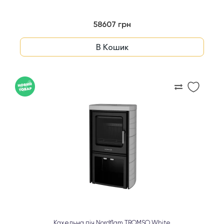
58607 грн
В Кошик
Кахельна піч Nordflam TROMSO White