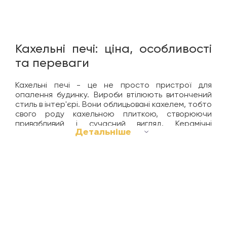
Кахельні печі: ціна, особливості
та переваги
Кахельні печі - це не просто пристрої для
опалення будинку. Вироби втілюють витончений
стиль в інтер'єрі. Вони облицьовані кахелем, тобто
свого роду кахельною плиткою, створюючи
привабливий і сучасний вигляд. Керамічні
Детальніше
елементи можуть бути різної форми. Також часто
пропонуються різноманітні колірні рішення, що
дає змогу підібрати камін, відповідний дизайну
приміщення.
Купіть кахельні печі в Києві в нашому інтернет-
магазині, і вони стануть витонченою прикрасою
будинку. Додадуть інтер'єру особливого шарму,
стильного акценту. Ми пропонуємо вироби
найкращих виробників за вигідною ціною. У
нашому каталозі представлений великий вибір