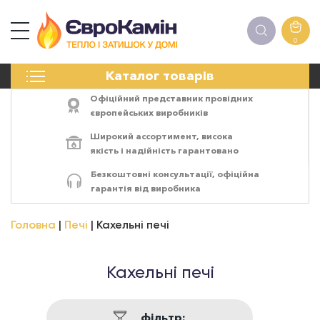
0
КАМІНИ
Каталог товарів
ПЕЧІ
БІОКАМІНИ
Офіційний представник провідних
ЕЛЕКТРОКАМІНИ
європейських виробників
РЕШІТКИ
Широкий ассортимент,
висока
АКСЕСУАРИ
якість
і
надійність
гарантовано
ХІМІЯ
Безкоштовні консультації, офіційна
МОНТАЖ
гарантія від виробника
ЕНЕРГОСИСТЕМИ
Головна
Печі
Кахельні печі
Кахельні печі
фільтр: