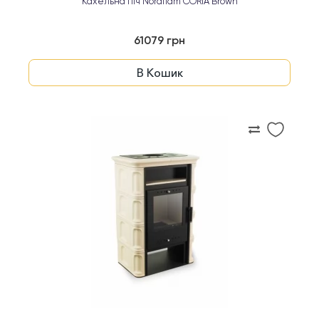
Кахельна піч Nordflam CORIA Brown
61079 грн
В Кошик