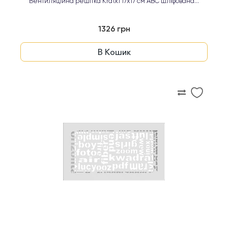
Вентиляційна решітка Kratki 17х17 см ABC шліфована...
1326 грн
В Кошик