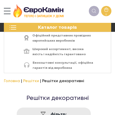
0
КАМІНИ
Каталог товарів
ПЕЧІ
БІОКАМІНИ
Офіційний представник провідних
ЕЛЕКТРОКАМІНИ
європейських виробників
РЕШІТКИ
Широкий ассортимент,
висока
АКСЕСУАРИ
якість
і
надійність
гарантовано
ХІМІЯ
Безкоштовні консультації, офіційна
МОНТАЖ
гарантія від виробника
ЕНЕРГОСИСТЕМИ
Головна
Решітки
Решітки декоративні
Решітки декоративні
фільтр: