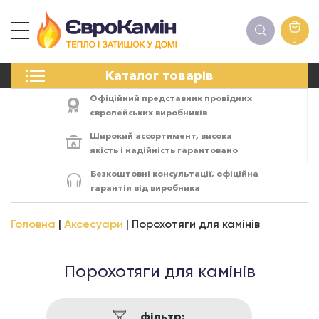
0
КАМІНИ
Каталог товарів
ПЕЧІ
БІОКАМІНИ
Офіційний представник провідних
ЕЛЕКТРОКАМІНИ
європейських виробників
РЕШІТКИ
Широкий ассортимент,
висока
АКСЕСУАРИ
якість
і
надійність
гарантовано
ХІМІЯ
Безкоштовні консультації, офіційна
МОНТАЖ
гарантія від виробника
ЕНЕРГОСИСТЕМИ
Головна
Аксесуари
Порохотяги для камінів
Порохотяги для камінів
фільтр: