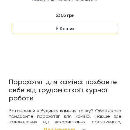
5305 грн
В Кошик
Порохотяг для каміна: позбавте
себе від трудомісткої і курної
роботи
Встановили в будинку камінну топку? Обов'язково
придбайте порохотяг для каміна. Інакше все
задоволення від використання ефективного,
привертаючого увагу своїм гарним дизайном
Детальніше