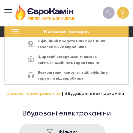
0
КАМІНИ
Каталог товарів
ПЕЧІ
БІОКАМІНИ
Офіційний представник провідних
ЕЛЕКТРОКАМІНИ
європейських виробників
РЕШІТКИ
Широкий ассортимент,
висока
АКСЕСУАРИ
якість
і
надійність
гарантовано
ХІМІЯ
Безкоштовні консультації, офіційна
МОНТАЖ
гарантія від виробника
ЕНЕРГОСИСТЕМИ
Головна
Електрокаміни
Вбудовані електрокаміни
Вбудовані електрокаміни
фільтр: