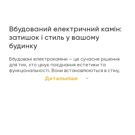
Вбудований електричний камін:
затишок і стиль у вашому
будинку
Вбудовані електрокаміни — це сучасне рішення
для тих, хто цінує поєднання естетики та
функціональності. Вони встановлюються в стіну,
нішу або меблі, створюючи ефект природного
Детальніше
вогнища. Такі каміни не займають додаткового
місця на підлозі і стають центральним елементом
інтер’єру, підкреслюючи стиль та додаючи
затишку.
Вбудовані електрокаміни мають безліч переваг:
реалістичне полум’я, дистанційне керування,
регулювання яскравості, таймер, а деякі моделі
оснащені вбудованим обігрівачем. Це робить їх
ідеальними для використання у будь-який сезон,