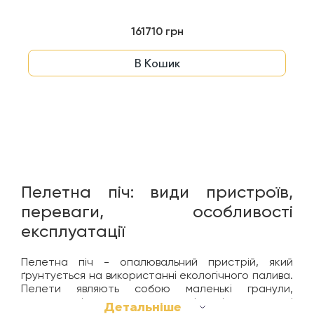
161710 грн
В Кошик
Пелетна піч: види пристроїв,
переваги, особливості
експлуатації
Пелетна піч - опалювальний пристрій, який
ґрунтується на використанні екологічного палива.
Пелети являють собою маленькі гранули,
виготовлені з таких деревних відходів, як тирса і
Детальніше