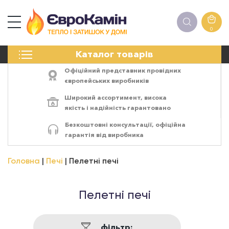
0
КАМІНИ
Каталог товарів
ПЕЧІ
БІОКАМІНИ
Офіційний представник провідних
ЕЛЕКТРОКАМІНИ
європейських виробників
РЕШІТКИ
Широкий ассортимент,
висока
АКСЕСУАРИ
якість
і
надійність
гарантовано
ХІМІЯ
Безкоштовні консультації, офіційна
МОНТАЖ
гарантія від виробника
ЕНЕРГОСИСТЕМИ
Головна
Печі
Пелетні печі
Пелетні печі
фільтр: