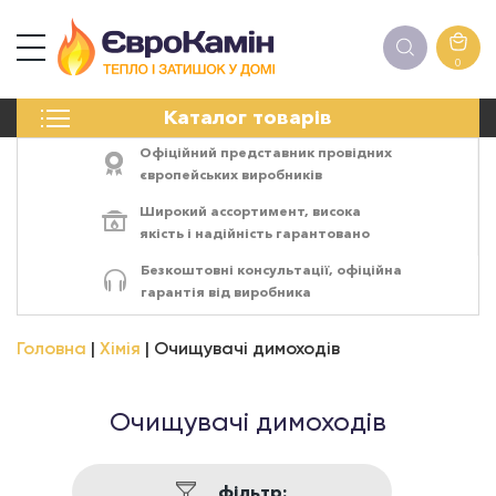
0
КАМІНИ
Каталог товарів
ПЕЧІ
БІОКАМІНИ
Офіційний представник провідних
ЕЛЕКТРОКАМІНИ
європейських виробників
РЕШІТКИ
Широкий ассортимент,
висока
АКСЕСУАРИ
якість
і
надійність
гарантовано
ХІМІЯ
Безкоштовні консультації, офіційна
МОНТАЖ
гарантія від виробника
ЕНЕРГОСИСТЕМИ
Головна
Хімія
Очищувачі димоходів
Очищувачі димоходів
фільтр: