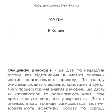
Набір для каміна 3-в-1 Hansa
959 грн
В Кошик
Очищувачі димоходів
-
це дієві та нешкідливі
засоби для підтримання в чистоті основних
частин опалювального приладу. До складу
очисників входить спеціальна кристалічна суміш,
яка у процесі горіння виділяє речовини, що діють
як каталізатори та розщеплюють навіть самі
дрібні сполуки смол, що утворюються. Деталі
опалювального приладу залишаються чистими,
забезпечують ефективну роботу та хорошу