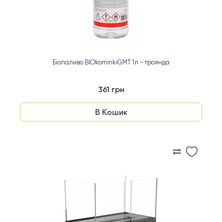
Біопаливо BIOkominkiGMT 1л - троянда
361 грн
В Кошик