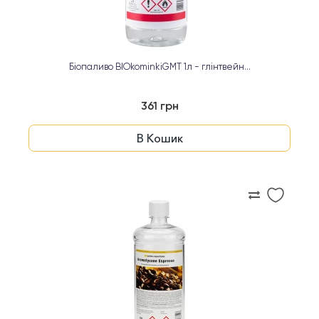
Біопаливо BIOkominkiGMT 1л - глінтвейн...
361 грн
В Кошик