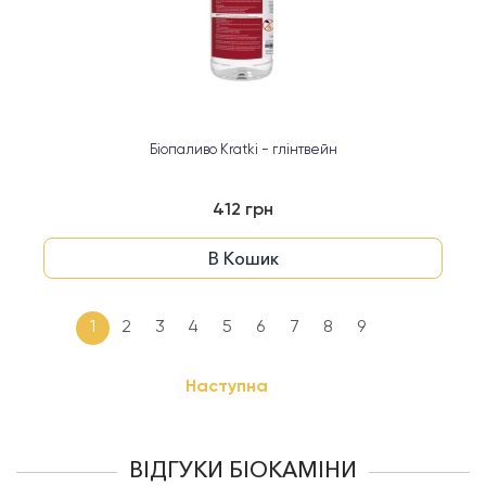
Біопаливо Kratki - глінтвейн
412 грн
В Кошик
1
2
3
4
5
6
7
8
9
Наступна
ВІДГУКИ БІОКАМІНИ