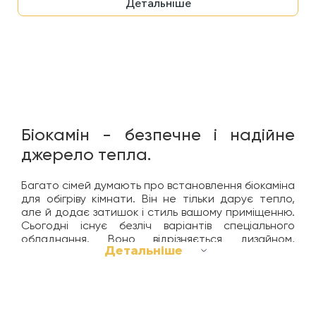
Детальніше
Біокамін - безпечне і надійне
джерело тепла.
Багато сімей думають про встановлення біокаміна
для обігріву кімнати. Він не тільки дарує тепло,
але й додає затишок і стиль вашому приміщенню.
Сьогодні існує безліч варіантів спеціального
обладнання. Воно відрізняється дизайном,
Детальніше
формою, розміром та іншими особливостями
експлуатації. Біокамін для квартири - один із
найпопулярніших варіантів, якщо йдеться про
безпечне, затишне і надійне джерело тепла. Під
час вибору такого обладнання потрібно