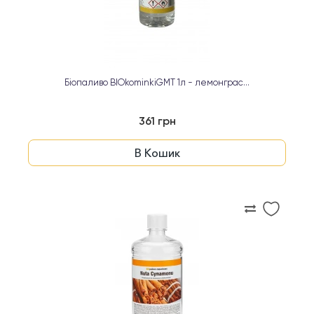
Біопаливо BIOkominkiGMT 1л - лемонграс...
361 грн
В Кошик