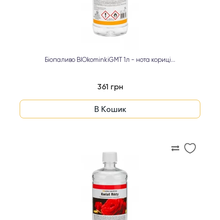
Біопаливо BIOkominkiGMT 1л - нота кориці...
361 грн
В Кошик