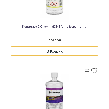
Біопаливо BIOkominkiGMT 1л - лісова магія...
361 грн
В Кошик