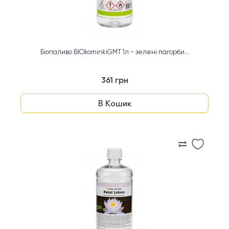
Біопаливо BIOkominkiGMT 1л - зелені пагорби...
361 грн
В Кошик