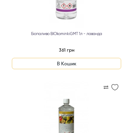
Біопаливо BIOkominkiGMT 1л - лаванда
361 грн
В Кошик