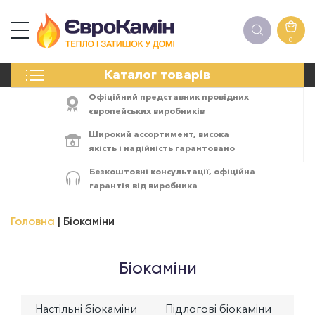
0
КАМІНИ
Каталог товарів
ПЕЧІ
БІОКАМІНИ
Офіційний представник провідних
ЕЛЕКТРОКАМІНИ
європейських виробників
РЕШІТКИ
Широкий ассортимент,
висока
АКСЕСУАРИ
якість
і
надійність
гарантовано
ХІМІЯ
Безкоштовні консультації, офіційна
МОНТАЖ
гарантія від виробника
ЕНЕРГОСИСТЕМИ
Головна
Біокаміни
Біокаміни
Настільні біокаміни
Підлогові біокаміни
На