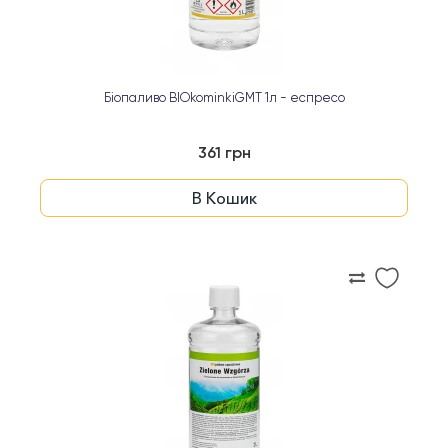
Біопаливо BIOkominkiGMT 1л - еспресо
361 грн
В Кошик