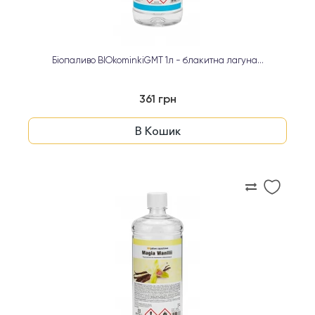
Біопаливо BIOkominkiGMT 1л - блакитна лагуна...
361 грн
В Кошик