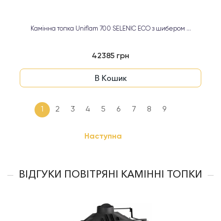
Камінна топка Uniflam 700 SELENIC ECO з шибером ...
42385 грн
В Кошик
1
2
3
4
5
6
7
8
9
Наступна
ВІДГУКИ ПОВІТРЯНІ КАМІННІ ТОПКИ