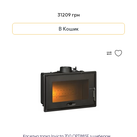
31209 грн
В Кошик
Касетна топка Invicta 700 OPTIMISE з шибером ...