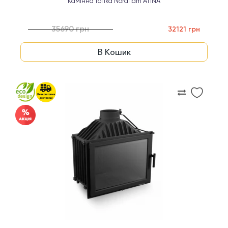
Камінна топка Nordflam ATINA
35690 грн
32121 грн
В Кошик