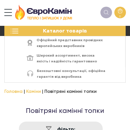
0
КАМІНИ
Каталог товарів
ПЕЧІ
БІОКАМІНИ
Офіційний представник провідних
ЕЛЕКТРОКАМІНИ
європейських виробників
РЕШІТКИ
Широкий ассортимент,
висока
АКСЕСУАРИ
якість
і
надійність
гарантовано
ХІМІЯ
Безкоштовні консультації, офіційна
МОНТАЖ
гарантія від виробника
ЕНЕРГОСИСТЕМИ
Головна
Каміни
Повітряні камінні топки
Повітряні камінні топки
фільтр: