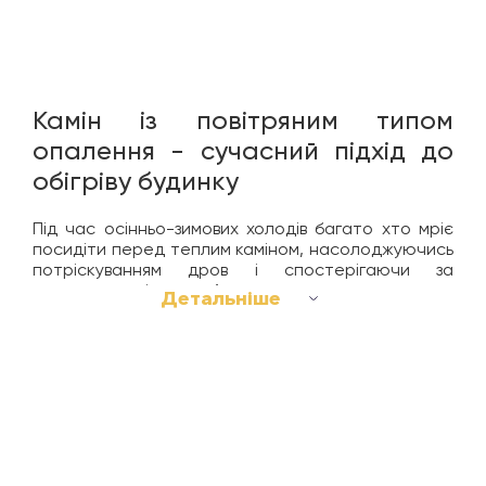
Камін із повітряним типом
опалення - сучасний підхід до
обігріву будинку
Під час осінньо-зимових холодів багато хто мріє
посидіти перед теплим каміном, насолоджуючись
потріскуванням дров і спостерігаючи за
хороводом іскор. Але ж це може стати
Детальніше
реальністю: досить купити камін з повітряним
опаленням. Усі приміщення вашого будинку
наповняться живим теплом, джерело якого -
натуральне паливо (дрова, вугілля тощо).
Які види камінних топок із
повітряним обігрівом
представлені