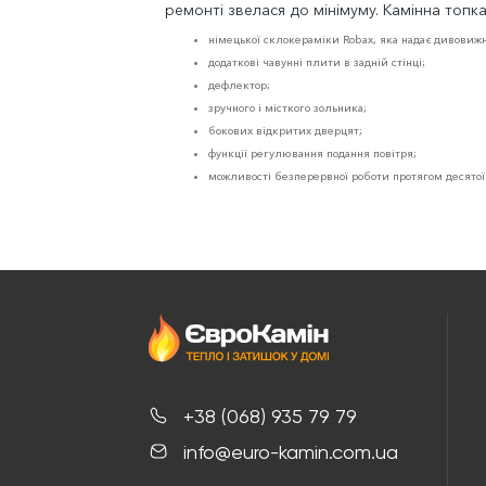
ремонті звелася до мінімуму. Камінна топка
німецької склокераміки Robax, яка надає дивови
додаткові чавунні плити в задній стінці;
дефлектор;
зручного і місткого зольника;
бокових відкритих дверцят;
функції регулювання подання повітря;
можливості безперервної роботи протягом десято
+38 (068) 935 79 79
info@euro-kamin.com.ua