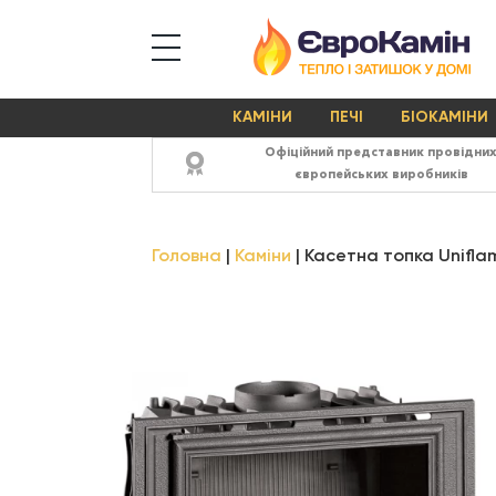
КАМІНИ
ПЕЧІ
БІОКАМІНИ
Офіційний представник провідни
європейських виробників
Головна
Каміни
Касетна топка Unifla