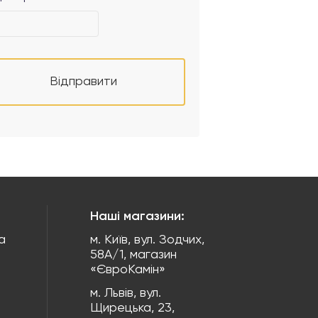
Відправити
Наші магазини:
а
м. Київ, вул. Зодчих,
58А/1, магазин
«ЄвроКамін»
м. Львів, вул.
Щирецька, 23,