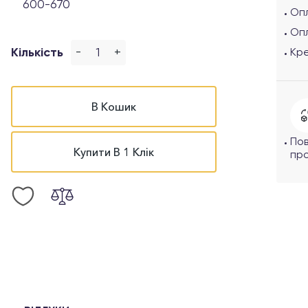
600-670
Опл
Оп
-
+
Кількість
Кр
В Кошик
По
Купити В 1 Клік
про