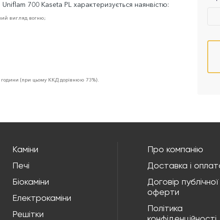
 Uniflam 700 Kaseta PL характеризується наянвістю:
жний вигляд вогню;
ї години (при цьому ККД дорівнюю 73%).
Каміни
Про компанію
Печі
Доставка і оплат
Біокаміни
Договір публічної
оферти
Електрокаміни
Політика
Решітки
конфіденційності