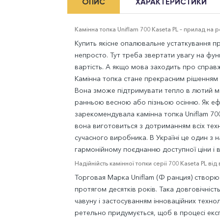
ОПИС
ХАРАКТЕРИСТИКИ
Камінна топка Uniflam 700 Kaseta PL – прилад на 
Купить якісне опалювальне устаткування п
непросто. Тут треба звертати увагу на фун
вартість. А якщо мова заходить про справ
Камінна топка стане прекрасним рішенням 
Вона зможе підтримувати тепло в лютий 
ранньою весною або пізньою осінню. Як 
зарекомендувала камінна топка Uniflam 70
вона виготовиться з дотриманням всіх техн
сучасного виробника. В Україні це один з н
гармонійному поєднанню доступної ціни і 
Надійнійсть камінної топки серії 700 Kaseta PL ві
Торговая Марка Uniflam (Ф ранция) створю
протягом десятків років. Така довговічніс
чавуну і застосуванням інноваційних технол
ретельно придумується, щоб в процесі експ