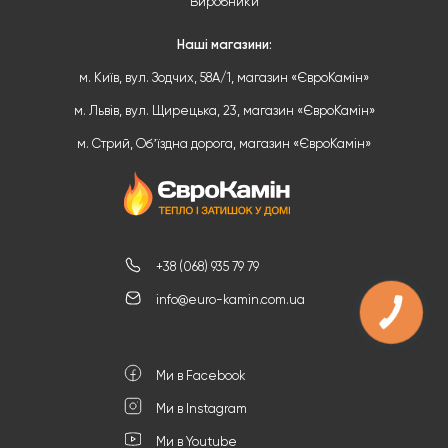
Виробники
Наші магазини:
м. Київ, вул. Зодчих, 58А/1, магазин «ЄвроКамін»
м. Львів, вул. Щирецька, 23, магазин «ЄвроКамін»
м. Стрий, Обʼїздна дорога, магазин «ЄвроКамін»
+38 (068) 935 79 79
info@euro-kamin.com.ua
КНОПКА
ЗВ'ЯЗКУ
Ми в Facebook
Ми в Instagram
Ми в Youtube