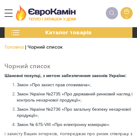
0
КАМІНИ
Каталог товарів
ПЕЧІ
БІОКАМІНИ
Головна
Чорний список
ЕЛЕКТРОКАМІНИ
РЕШІТКИ
АКСЕСУАРИ
Чорний список
ХІМІЯ
Шановні покупці, з метою забезпечення законів України:
МОНТАЖ
Закон «Про захист прав споживача»;
ЕНЕРГОСИСТЕМИ
Закон України №2735 «Про державний ринковий нагляд і
контроль нехарчової продукції»;
Закон України №2736 «Про загальну безпеку нехарчової
продукції»;
Закон № 675-VIII «Про електронну комерцію».
і захисту Ваших інтересів, попереджає про ризик співпраці з