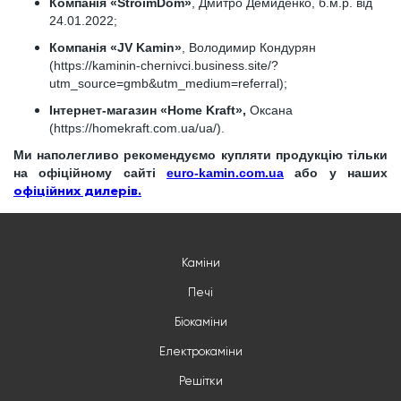
Компанія «StroimDom»
, Дмитро Демиденко, б.м.р. від
24.01.2022;
Компанія «JV Kamin»
, Володимир Кондурян
(https://kaminin-chernivci.business.site/?
utm_source=gmb&utm_medium=referral);
Інтернет-магазин «Home Kraft»,
Оксана
(https://homekraft.com.ua/ua/).
Ми наполегливо рекомендуємо купляти продукцію тільки
на офіційному сайті
euro-kamin.com.ua
або у наших
офіційних дилерів.
Каміни
Печі
Біокаміни
Електрокаміни
Решітки