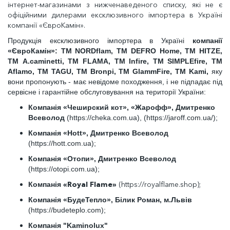
інтернет-магазинами з нижченаведеного списку, які не є
офіційними дилерами ексклюзивного імпортера в Україні
компанії «ЄвроКамін».
Продукція ексклюзивного імпортера в Україні
компанії
«ЄвроКамін»: ТМ NORDflam, ТМ DEFRO Home, ТМ HITZE,
ТМ A.caminetti, ТМ FLAMA, ТМ Infire, ТМ SIMPLEfire, TM
Aflamo, ТМ TAGU, TM Bronpi, TM GlammFire, TM Kami,
яку
вони пропонують - має невідоме походження, і не підпадає під
сервісне і гарантійне обслуговування на території України:
Компанія «Чеширский кот», «Жарофф», Дмитренко
Всеволод
(https://cheka.com.ua), (https://jaroff.com.ua/);
Компанія «Hott», Дмитренко Всеволод
(https://hott.com.ua);
Компанія «Отопи», Дмитренко Всеволод
(https://otopi.com.ua);
«Royal Flame»
(https://royalflame.shop);
Компанія
Компанія «БудеТепло», Білик Роман, м.Львів
(https://budeteplo.com);
Компанія "Kaminolux"