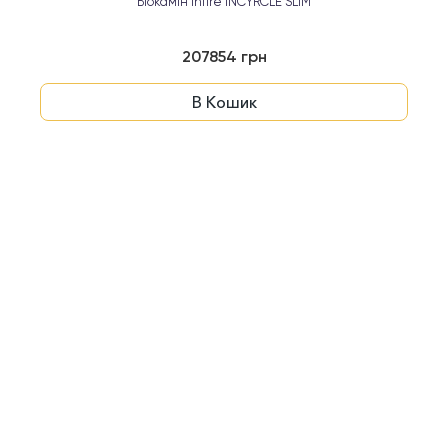
Біокамін Infire INCYRCLE SLIM
207854 грн
В Кошик