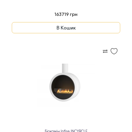
163719 грн
В Кошик
Біокамін Infire INCYRCLE