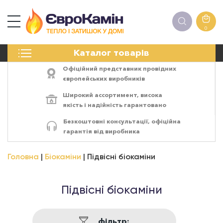
0
КАМІНИ
Каталог товарів
ПЕЧІ
БІОКАМІНИ
Офіційний представник провідних
ЕЛЕКТРОКАМІНИ
європейських виробників
РЕШІТКИ
Широкий ассортимент,
висока
АКСЕСУАРИ
якість
і
надійність
гарантовано
ХІМІЯ
Безкоштовні консультації, офіційна
МОНТАЖ
гарантія від виробника
ЕНЕРГОСИСТЕМИ
Головна
Біокаміни
Підвісні біокаміни
Підвісні біокаміни
фільтр: